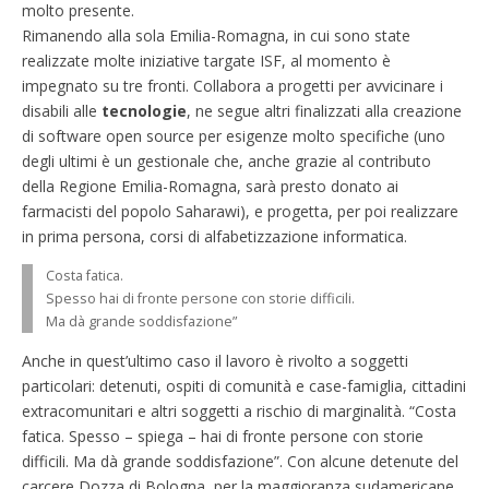
molto presente.
Rimanendo alla sola Emilia-Romagna, in cui sono state
realizzate molte iniziative targate ISF, al momento è
impegnato su tre fronti. Collabora a progetti per avvicinare i
disabili alle
tecnologie
, ne segue altri finalizzati alla creazione
di software open source per esigenze molto specifiche (uno
degli ultimi è un gestionale che, anche grazie al contributo
della Regione Emilia-Romagna, sarà presto donato ai
farmacisti del popolo Saharawi), e progetta, per poi realizzare
in prima persona, corsi di alfabetizzazione informatica.
Costa fatica.
Spesso hai di fronte persone con storie difficili.
Ma dà grande soddisfazione”
Anche in quest’ultimo caso il lavoro è rivolto a soggetti
particolari: detenuti, ospiti di comunità e case-famiglia, cittadini
extracomunitari e altri soggetti a rischio di marginalità. “Costa
fatica. Spesso – spiega – hai di fronte persone con storie
difficili. Ma dà grande soddisfazione”. Con alcune detenute del
carcere Dozza di Bologna, per la maggioranza sudamericane,