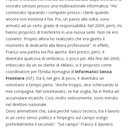
onorato servizio presso una multinazionale informatica: “Ho
cominciato riparando i computer presso i clienti quando
ancora non esisteva il fax. Poi, un passo alla volta, sono
arrivato ad un certo grado di responsabilità. Nel 2009, però, mi
hanno proposto di trasferirmi in una nuova sede. Non ne ero
convinto. Proprio allora ho realizzato che era giunto il
momento di dedicarmi alla libera professione”. In effetti,
Franco una partita Iva l’ha aperta. Ben presto, però, è
diventata qualcosa di simbolico, o poco più. Alla fine del 2009,
imbeccato da un ex cliente di Milano, si è proposto come
coordinatore per l’Emilia-Romagna di
Informatici Senza
Frontiere
(ISF). Da lì, nel giro di poco, è diventato un
volontario a tempo pieno. “Anche troppo, dice scherzando la
mia compagna. Nel volontariato, se hai voglia, fai in fretta ad
accumulare incarichi. Così, molto velocemente, sono entrato
nel direttivo nazionale.
Devo ammettere che, sarà perché nasco tecnico, tra il lavoro
in un certo senso politico e l’impegno sul campo scelgo
preferibilmente il secondo”. “Sul campo” Franco è davvero