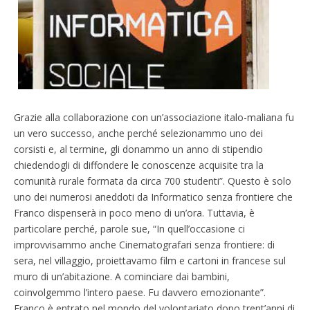
Grazie alla collaborazione con un’associazione italo-maliana fu
un vero successo, anche perché selezionammo uno dei
corsisti e, al termine, gli donammo un anno di stipendio
chiedendogli di diffondere le conoscenze acquisite tra la
comunità rurale formata da circa 700 studenti”. Questo è solo
uno dei numerosi aneddoti da Informatico senza frontiere che
Franco dispenserà in poco meno di un’ora. Tuttavia, è
particolare perché, parole sue, “In quell’occasione ci
improvvisammo anche Cinematografari senza frontiere: di
sera, nel villaggio, proiettavamo film e cartoni in francese sul
muro di un’abitazione. A cominciare dai bambini,
coinvolgemmo l’intero paese. Fu davvero emozionante”.
Franco è entrato nel mondo del volontariato dopo trent’anni di