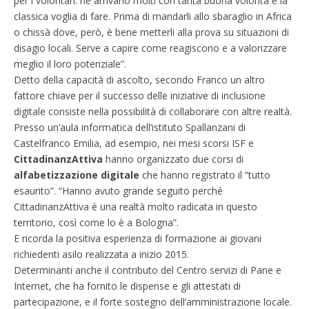
per i volontari: ne arrivano molti con tanta buona volontà e la
classica voglia di fare. Prima di mandarli allo sbaraglio in Africa
o chissà dove, però, è bene metterli alla prova su situazioni di
disagio locali. Serve a capire come reagiscono e a valorizzare
meglio il loro potenziale”.
Detto della capacità di ascolto, secondo Franco un altro
fattore chiave per il successo delle iniziative di inclusione
digitale consiste nella possibilità di collaborare con altre realtà.
Presso un’aula informatica dell’istituto Spallanzani di
Castelfranco Emilia, ad esempio, nei mesi scorsi ISF e
CittadinanzAttiva
hanno organizzato due corsi di
alfabetizzazione digitale
che hanno registrato il “tutto
esaurito”. “Hanno avuto grande seguito perché
CittadinanzAttiva è una realtà molto radicata in questo
territorio, così come lo è a Bologna”.
E ricorda la positiva esperienza di formazione ai giovani
richiedenti asilo realizzata a inizio 2015.
Determinanti anche il contributo del Centro servizi di Pane e
Internet, che ha fornito le dispense e gli attestati di
partecipazione, e il forte sostegno dell’amministrazione locale.