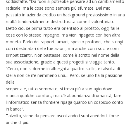
soddisfatte. “Da fuori si potrebbe pensare ad un cambiamento
radicale, ma le cose sono sempre più sfumate. Dal mio
passato in azienda eredito un background preziosissimo in una
realtà tendenzialmente destrutturata come il volontariato.
Detto ciò, se prima tutto era orientato al profitto, oggi fai le
cose con lo stesso impegno, ma vieni ripagato con ben altra
moneta. Parlo dei rapporti umani, spesso profondi, che stringi
con i destinatari delle tue azioni, ma anche con i soci e con i
simpatizzanti”. Non bastasse, come è scritto nel nome della
sua associazione, grazie a questi progetti si viaggia tanto.
“Certo, non si dorme in alberghi a quattro stelle, e talvolta di
stella non ce n’è nemmeno una… Però, se uno ha la passione
della
scoperta e, tutto sommato, si trova più a suo agio dove
manca qualche comfort, ma c’è abbondanza di umanità, fare
l’Informatico senza frontiere ripaga quanto un cospicuo conto
in banca”.
Talvolta, viene da pensare ascoltando i suoi aneddoti, forse
anche di più.