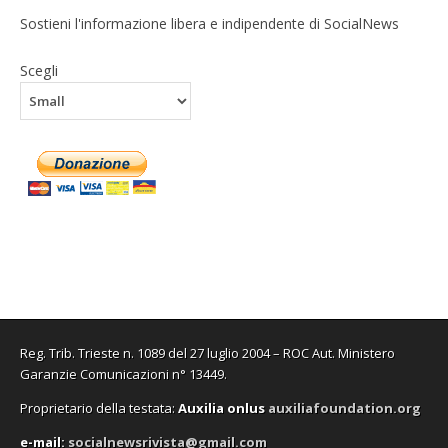
Sostieni l'informazione libera e indipendente di SocialNews
Scegli
Reg. Trib. Trieste n. 1089 del 27 luglio 2004 – ROC Aut. Ministero
Garanzie Comunicazioni n° 13449.
Proprietario della testata:
A
uxilia onlus
auxiliafoundation.org
e-mail:
socialnewsrivista@gmail.com