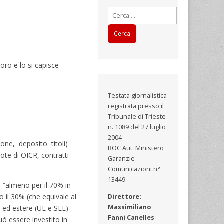
Ricerca
per:
loro e lo si capisce
Testata giornalistica
registrata presso il
Tribunale di Trieste
n. 1089 del 27 luglio
2004
one, deposito titoli)
ROC Aut. Ministero
ote di OICR, contratti
Garanzie
Comunicazioni n°
13449.
ti, “almeno per il 70% in
o il 30% (che equivale al
Direttore:
Massimiliano
e ed estere (UE e SEE)
Fanni Canelles
può essere investito in