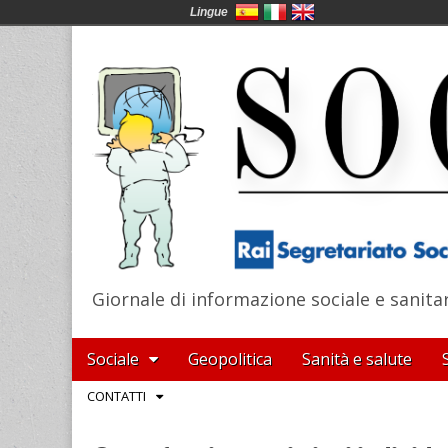
Lingue
Giornale di informazione sociale e sanita
SocialNews
Main
Skip
Sociale
Geopolitica
Sanità e salute
menu
to
Sub
CONTATTI
content
menu