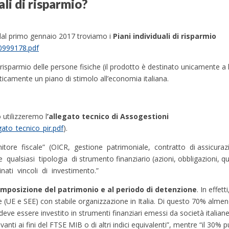
li di risparmio?
re dal primo gennaio 2017 troviamo i
Piani individuali di risparmio
00999178.pdf
l risparmio delle persone fisiche (il prodotto è destinato unicamente a 
icamente un piano di stimolo all’economia italiana.
 utilizzeremo l
’allegato tecnico di Assogestioni
gato_tecnico_pir.pdf
).
tore fiscale” (OICR, gestione patrimoniale, contratto di assicurazi
 qualsiasi tipologia di strumento finanziario (azioni, obbligazioni, qu
nati vincoli di investimento.”
omposizione del patrimonio e al periodo di detenzione
. In effet
e (UE e SEE) con stabile organizzazione in Italia. Di questo 70% almen
deve essere investito in strumenti finanziari emessi da società italian
vanti ai fini del FTSE MIB o di altri indici equivalenti”, mentre “il 30% 