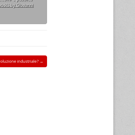
 posts by Giovanni
oluzione industriale? →