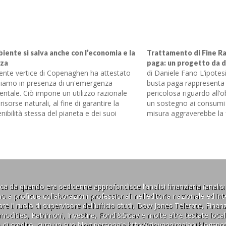
biente si salva anche con l’economia e la
Trattamento di Fine Ra
nza
paga: un progetto da 
cente vertice di Copenaghen ha attestato
di Daniele Fano L’ipotesi d
siamo in presenza di un'emergenza
busta paga rappresenta 
ntale. Ciò impone un utilizzo razionale
pericolosa riguardo all’o
 risorse naturali, al fine di garantire la
un sostegno ai consumi 
nibilità stessa del pianeta e dei suoi
misura aggraverebbe la f
anti. L'economia è sostanzialmente la
famiglie stesse e le pri
nza che fa questo. (Per economia - dal
strumenti di sostegno al
o οἴκος (oikos),…
peraltro caratterizzato,
a da quando era sedicenne approfondisce l’analisi finanziaria (analisi
 proficue collaborazioni professionali nell’editoria nazionale ed inte
re il ruolo di supervisore dell’ufficio studi, Dow Jones Telerate, Fina
odities, Patrimoni, Investire, Fondi&Sicav e molte altre testate locali
o di credito, cura un suo blog personale http://giovannimaiani.blogspo