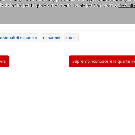
ale della Siat per la quale è riferimento locale per San Marino.
View all
ndividuali di risparmio
risparmio
tutela
ione
Sapremo riconoscere la quarta riv