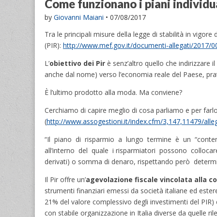
Come funzionano i piani individua
by
Giovanni Maiani
•
07/08/2017
Tra le principali misure della legge di stabilità in vigo
(PIR):
http://www.mef.gov.it/documenti-allegati/2017/
L’
obiettivo dei Pir
è senz’altro quello che indirizzare i
anche dal nome) verso l’economia reale del Paese, prat
È l’ultimo prodotto alla moda. Ma conviene?
Cerchiamo di capire meglio di cosa parliamo e per farlo
(
http://www.assogestioni.it/index.cfm/3,147,11479/alle
“Il piano di risparmio a lungo termine è un “conteni
all’interno del quale i risparmiatori possono collocare
derivati) o somma di denaro, rispettando però determi
Il Pir offre un’
agevolazione fiscale vincolata alla c
strumenti finanziari emessi da società italiane ed ester
21% del valore complessivo degli investimenti del PIR) 
con stabile organizzazione in Italia diverse da quelle rile