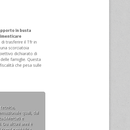
pporto in busta
dimenticare
i trasferire il Tfr in
una scorciatoia
biettivo dichiarato di
delle famiglie. Questa
iscalità che pesa sulle
verebbe di uno dei pochi
 loro risparmio,
…
 tecnica,
rnazionale quali, dal
nza&Mercati e
. Da alcuni anni è
t.com/ e pubblica