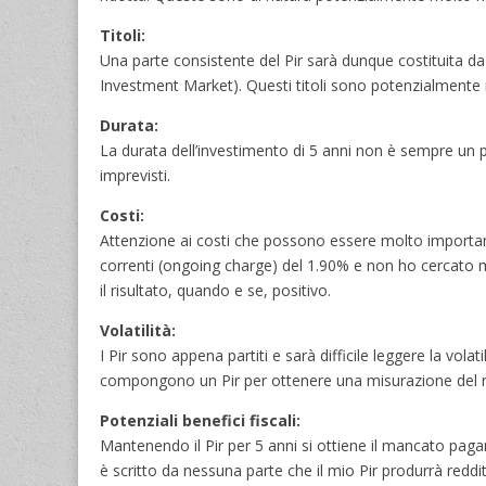
Titoli:
Una parte consistente del Pir sarà dunque costituita da 
Investment Market). Questi titoli sono potenzialmente mo
Durata:
La durata dell’investimento di 5 anni non è sempre un p
imprevisti.
Costi:
Attenzione ai costi che possono essere molto importanti
correnti (ongoing charge) del 1.90% e non ho cercato 
il risultato, quando e se, positivo.
Volatilità:
I Pir sono appena partiti e sarà difficile leggere la volat
compongono un Pir per ottenere una misurazione del risc
Potenziali benefici fiscali:
Mantenendo il Pir per 5 anni si ottiene il mancato pagam
è scritto da nessuna parte che il mio Pir produrrà redd