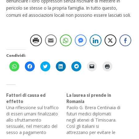
denunciare i loro oppressori senza rischiare di mettere in
pericolo se stesse o la propria famiglia. In tutto questo,
comuni ed associazioni locali non possono essere lasciati soli.
Condividi:
F
F
F
F
F
F
F
a
a
a
a
a
a
a
i
i
i
i
i
i
i
c
c
c
c
c
c
c
l
l
l
l
l
l
l
i
i
i
i
i
i
i
c
c
c
c
c
c
c
p
p
q
q
p
p
q
Fattori di causa ed
La laurea si prende in
e
e
u
u
e
e
u
effetto
Romania
r
r
i
i
r
r
i
c
c
p
p
c
i
p
Una riflessione sul traffico
Paolo G. Brera Centinaia di
o
o
e
e
o
n
e
di esseri umani finalizzato
futuri medici diplomati
n
n
r
r
n
v
r
d
d
c
c
d
i
s
allo sfruttamento
negli atenei di Timisoara.
i
i
o
o
i
a
t
sessuale, nel mercato del
v
v
n
n
Così gli italiani si
v
r
a
i
i
d
d
i
e
m
sesso a pagamento
attrezzano per evitare le
d
d
i
i
d
u
p
e
e
v
v
e
n
a
presente in Italia implica
difficoltà (e le spese) dei