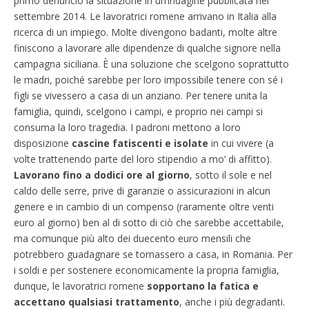
primo denunciò la situazione in un’indagine pubblicata nel
settembre 2014. Le lavoratrici romene arrivano in Italia alla
ricerca di un impiego. Molte divengono badanti, molte altre
finiscono a lavorare alle dipendenze di qualche signore nella
campagna siciliana. È una soluzione che scelgono soprattutto
le madri, poiché sarebbe per loro impossibile tenere con sé i
figli se vivessero a casa di un anziano. Per tenere unita la
famiglia, quindi, scelgono i campi, e proprio nei campi si
consuma la loro tragedia. I padroni mettono a loro
disposizione
cascine fatiscenti e isolate
in cui vivere (a
volte trattenendo parte del loro stipendio a mo’ di affitto).
Lavorano fino a dodici ore al giorno
, sotto il sole e nel
caldo delle serre, prive di garanzie o assicurazioni in alcun
genere e in cambio di un compenso (raramente oltre venti
euro al giorno) ben al di sotto di ciò che sarebbe accettabile,
ma comunque più alto dei duecento euro mensili che
potrebbero guadagnare se tornassero a casa, in Romania. Per
i soldi e per sostenere economicamente la propria famiglia,
dunque, le lavoratrici romene
sopportano la fatica e
accettano qualsiasi trattamento
, anche i più degradanti.