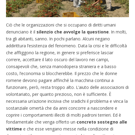
Ciò che le organizzazioni che si occupano di diritti umani
denunciano è il
silenzio che avvolge la questione
. In molti,
tra gli abitanti, sanno. In pochi parlano. Alcuni negano
addirittura l’esistenza del fenomeno. Data la crisi e le difficoltà
che affliggono la regione, in genere si preferisce lasciar
correre, accettare il lato oscuro del lavoro nei campi,
consapevoli che, senza manodopera straniera e a basso
costo, l’economia si bloccherebbe. Il prezzo che le donne
romene devono pagare affinché la macchina continui a
funzionare, però, resta troppo alto. L’aiuto delle associazioni di
volontariato, per quanto prezioso, non è sufficiente. È
necessaria un’azione incisiva che sradichi il problema e vinca la
sostanziale omertà che da anni concorre a nascondere e
coprire i comportamenti illeciti di molti padroni terrieri. Ed è
fondamentale che venga offerto un
concreto sostegno alle
vittime
e che esse vengano messe nella condizione di