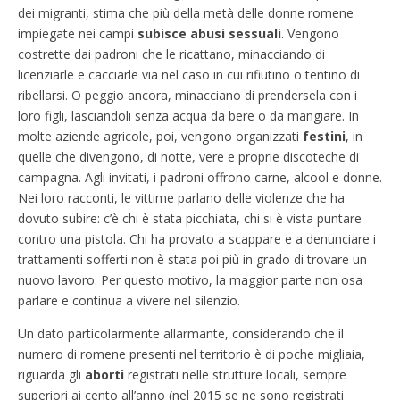
dei migranti, stima che più della metà delle donne romene
impiegate nei campi
subisce abusi sessuali
. Vengono
costrette dai padroni che le ricattano, minacciando di
licenziarle e cacciarle via nel caso in cui rifiutino o tentino di
ribellarsi. O peggio ancora, minacciano di prendersela con i
loro figli, lasciandoli senza acqua da bere o da mangiare. In
molte aziende agricole, poi, vengono organizzati
festini
, in
quelle che divengono, di notte, vere e proprie discoteche di
campagna. Agli invitati, i padroni offrono carne, alcool e donne.
Nei loro racconti, le vittime parlano delle violenze che ha
dovuto subire: c’è chi è stata picchiata, chi si è vista puntare
contro una pistola. Chi ha provato a scappare e a denunciare i
trattamenti sofferti non è stata poi più in grado di trovare un
nuovo lavoro. Per questo motivo, la maggior parte non osa
parlare e continua a vivere nel silenzio.
Un dato particolarmente allarmante, considerando che il
numero di romene presenti nel territorio è di poche migliaia,
riguarda gli
aborti
registrati nelle strutture locali, sempre
superiori ai cento all’anno (nel 2015 se ne sono registrati