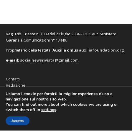
Reg. Trib. Trieste n. 1089 del 27 luglio 2004 – ROC Aut. Ministero
Garanzie Comunicazioni n° 13449.
Proprietario della testata:
A
uxilia onlus
auxiliafoundation.org
e-mail:
socialnewsrivista@gmail.com
Contatti
Redazione
Editore (Auxilia ODV)
Usiamo i cookie per fornirti la miglior esperienza d'uso e
navigazione sul nostro sito web.
Privacy
You can find out more about which cookies we are using or
switch them off in
settings
.
Accetta
Copyright © 2026
SocialNews
. All Rights Reserved.
The Magazine Premium Theme by
bavotasan.com
.