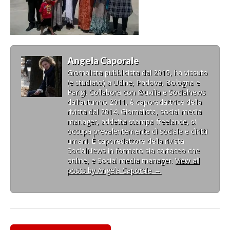
Angela Caporale
Giornalista pubblicista dal 2015, ha vissuto
(e studiato) a Udine, Padova, Bologna e
Parigi. Collabora con @uxilia e Socialnews
dall’autunno 2011, è caporedattrice della
rivista dal 2014. Giornalista, social media
manager, addetta stampa freelance, si
occupa prevalentemente di sociale e diritti
umani. È caporedattore della rivista
SocialNews in formato sia cartaceo che
online, e Social media manager.
View all
posts by Angela Caporale
→