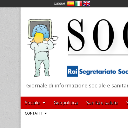
Lingue
Giornale di informazione sociale e sanita
SocialNews
Main
Skip
Sociale
Geopolitica
Sanità e salute
menu
to
Sub
CONTATTI
content
menu