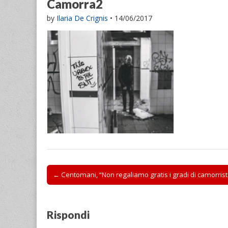
Camorra2
by
Ilaria De Crignis
•
14/06/2017
Post
← Centomani, “Non regaliamo gratis i gradi di camorrist
navigation
Rispondi