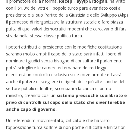
Il promotore della riforma,
Recep Tayyip Erdogan
, ha vinto
con il 51,3% dei voti e il popolo turco pare aver dato così al
presidente e al suo Partito della Giustizia e dello Sviluppo (Akp)
il permesso di riorganizzare la struttura statale e fare piazza
pulita di quei valori democratici moderni che cercavano di farsi
strada nella stessa classe politica turca.
I poteri attribuiti al presidente con le modifiche costituzionali
saranno molto ampi: il capo dello stato sarà infatti libero di
nominare i giudici senza bisogno di consultare il parlamento,
potrà sciogliere le camere ed emanare decreti legge,
eserciterà un controllo esclusivo sulle forze armate ed avrà
anche il potere di scegliere i dirigenti delle più alte cariche del
settore pubblico. Inoltre, scomparirà la carica di primo
ministro, creando così un
sistema pressoché squilibrato e
privo di controlli sul capo dello stato che diventerebbe
anche capo di governo.
Un referendum movimentato, criticato e che ha visto
l’opposizione turca soffrire di non poche difficoltà e limitazioni.