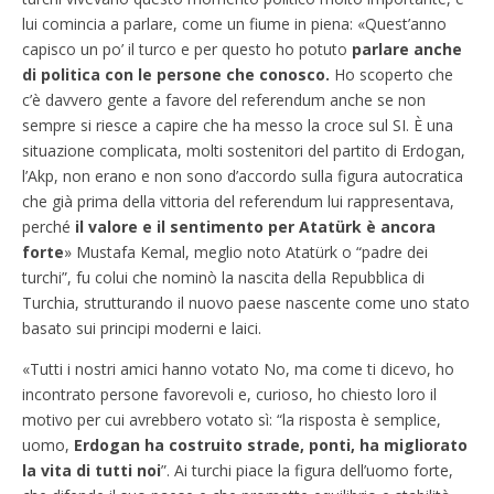
lui comincia a parlare, come un fiume in piena: «Quest’anno
capisco un po’ il turco e per questo ho potuto
parlare anche
di politica con le persone che conosco.
Ho scoperto che
c’è davvero gente a favore del referendum anche se non
sempre si riesce a capire che ha messo la croce sul SI. È una
situazione complicata, molti sostenitori del partito di Erdogan,
l’Akp, non erano e non sono d’accordo sulla figura autocratica
che già prima della vittoria del referendum lui rappresentava,
perché
il valore e il sentimento per Atatürk è ancora
forte
» Mustafa Kemal, meglio noto Atatürk o “padre dei
turchi”, fu colui che nominò la nascita della Repubblica di
Turchia, strutturando il nuovo paese nascente come uno stato
basato sui principi moderni e laici.
«Tutti i nostri amici hanno votato No, ma come ti dicevo, ho
incontrato persone favorevoli e, curioso, ho chiesto loro il
motivo per cui avrebbero votato sì: “la risposta è semplice,
uomo,
Erdogan ha costruito strade, ponti, ha migliorato
la vita di tutti noi
”. Ai turchi piace la figura dell’uomo forte,