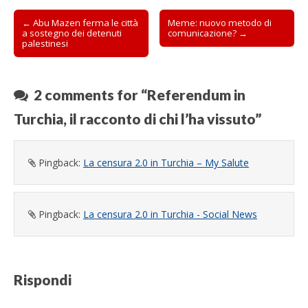
Post
← Abu Mazen ferma le città
Meme: nuovo metodo di
a sostegno dei detenuti
comunicazione? →
navigation
palestinesi
2 comments for “
Referendum in
Turchia, il racconto di chi l’ha vissuto
”
Pingback:
La censura 2.0 in Turchia – My Salute
Pingback:
La censura 2.0 in Turchia - Social News
Rispondi