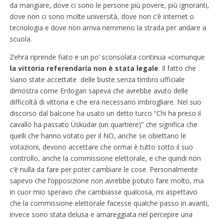
da mangiare, dove ci sono le persone più povere, più ignoranti,
dove non ci sono molte università, dove non c’è internet o
tecnologia e dove non arriva nemmeno la strada per andare a
scuola.
Zehra riprende fiato e un po’ sconsolata continua «comunque
la vittoria referendaria non è stata legale
. Il fatto che
siano state accettate delle buste senza timbro ufficiale
dimostra come Erdogan sapeva che avrebbe avuto delle
difficoltà di vittoria e che era necessario imbrogliare. Nel suo
discorso dal balcone ha usato un detto turco “Chi ha preso il
cavallo ha passato Üsküdar (un quartiere)” che significa che
quelli che hanno votato per il NO, anche se obiettano le
votazioni, devono accettare che ormai è tutto sotto il suo
controllo, anche la commissione elettorale, e che quindi non
c’è nulla da fare per poter cambiare le cose. Personalmente
sapevo che l’opposizione non avrebbe potuto fare molto, ma
in cuor mio speravo che cambiasse qualcosa, mi aspettavo
che la commissione elettorale facesse qualche passo in avanti,
invece sono stata delusa e amareggiata nel percepire una