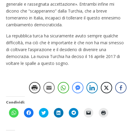
generale e rassegnata accettazione». Entrambi infine mi
dicono che “scapperanno” dalla Turchia, che a breve
torneranno in Italia, incapaci di tollerare il questo ennesimo
cambiamento democraticida.
La repubblica turca ha sicuramente avuto sempre qualche
difficoltà, ma ciò che è importante è che non ha mai smesso
di coltivare l’aspirazione e il desiderio di divenire una
democrazia. La nuova Turchia ha deciso il 16 aprile 2017 di
voltare le spalle a questo sogno.
Condividi:
F
F
F
F
F
F
F
a
a
a
a
a
a
a
i
i
i
i
i
i
i
c
c
c
c
c
c
c
l
l
l
l
l
l
l
i
i
i
i
i
i
i