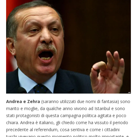
Andrea e Zehra
(saranno utilizzati due nomi di fantasia) sono
marito e moglie, da qualche anno vivono ad Istanbul e sono
stati protagonisti di questa campagna politica agitata e poco
chiara. Andrea è italiano, gli chiedo come ha vissuto il periodo
precedente al referendum, cosa sentiva e come i cittadini
turchi vivevano questo momento politico molto importante, e