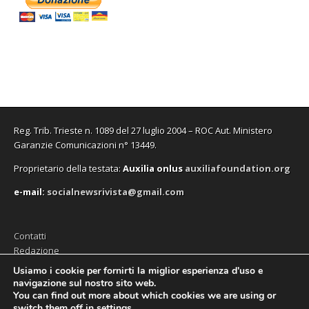
Reg. Trib. Trieste n. 1089 del 27 luglio 2004 – ROC Aut. Ministero
Garanzie Comunicazioni n° 13449.
Proprietario della testata:
A
uxilia onlus
auxiliafoundation.org
e-mail:
socialnewsrivista@gmail.com
Contatti
Redazione
Editore (Auxilia ODV)
Usiamo i cookie per fornirti la miglior esperienza d'uso e
navigazione sul nostro sito web.
Privacy
You can find out more about which cookies we are using or
switch them off in
settings
.