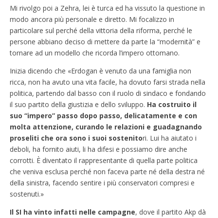
Mi rivolgo poi a Zehra, lei è turca ed ha vissuto la questione in
modo ancora più personale e diretto. Mi focalizzo in
particolare sul perché della vittoria della riforma, perché le
persone abbiano deciso di mettere da parte la “modernità” e
tornare ad un modello che ricorda l’impero ottomano.
Inizia dicendo che «Erdogan è venuto da una famiglia non
ricca, non ha avuto una vita facile, ha dovuto farsi strada nella
politica, partendo dal basso con il ruolo di sindaco e fondando
il suo partito della giustizia e dello sviluppo.
Ha costruito il
suo “impero” passo dopo passo, delicatamente e con
molta attenzione, curando le relazioni e guadagnando
proseliti che ora sono i suoi sostenito
ri. Lui ha aiutato i
deboli, ha fornito aiuti, li ha difesi e possiamo dire anche
corrotti. È diventato il rappresentante di quella parte politica
che veniva esclusa perché non faceva parte né della destra né
della sinistra, facendo sentire i più conservatori compresi e
sostenuti.»
Il SI ha vinto infatti nelle campagne
, dove il partito Akp dà