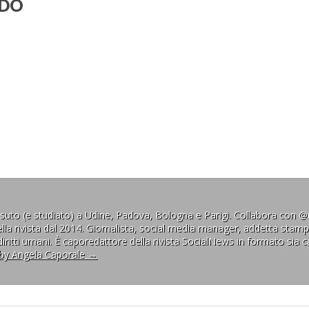
ADO
issuto (e studiato) a Udine, Padova, Bologna e Parigi. Collabora con @
lla rivista dal 2014. Giornalista, social media manager, addetta stamp
ritti umani. È caporedattore della rivista SocialNews in formato sia c
 by Angela Caporale
→