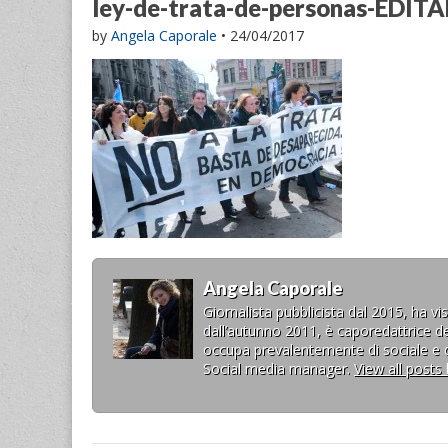
ley-de-trata-de-personas-EDIT
by
Angela Caporale
•
24/04/2017
Angela Caporale
Giornalista pubblicista dal 2015, ha v
dall’autunno 2011, è caporedattrice de
occupa prevalentemente di sociale e di
Social media manager.
View all posts