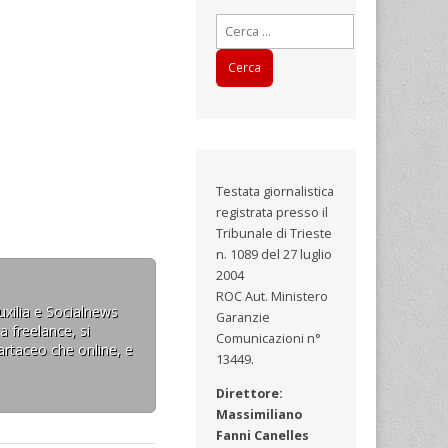
Ricerca
per:
Testata giornalistica
registrata presso il
Tribunale di Trieste
n. 1089 del 27 luglio
2004
ROC Aut. Ministero
uxilia e Socialnews
Garanzie
a freelance, si
Comunicazioni n°
artaceo che online, e
13449.
Direttore:
Massimiliano
Fanni Canelles