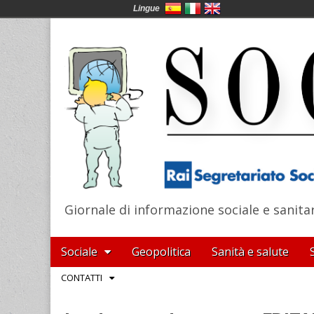
Lingue
Giornale di informazione sociale e sanita
SocialNews
Main
Skip
Sociale
Geopolitica
Sanità e salute
menu
to
Sub
CONTATTI
content
menu