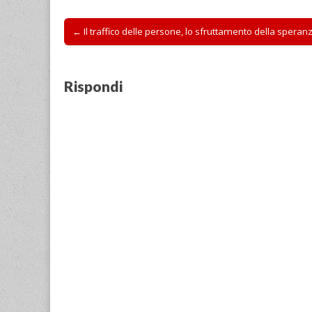
Post
← Il traffico delle persone, lo sfruttamento della speran
navigation
Rispondi