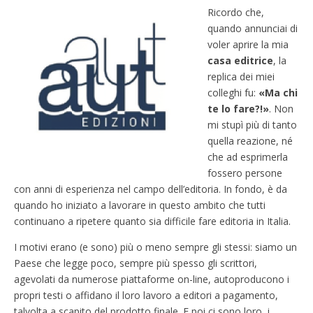
Ricordo che,
quando annunciai di
voler aprire la mia
casa editrice
, la
replica dei miei
colleghi fu:
«Ma chi
te lo fare?!»
. Non
mi stupì più di tanto
quella reazione, né
che ad esprimerla
fossero persone
con anni di esperienza nel campo dell’editoria. In fondo, è da
quando ho iniziato a lavorare in questo ambito che tutti
continuano a ripetere quanto sia difficile fare editoria in Italia.
I motivi erano (e sono) più o meno sempre gli stessi: siamo un
Paese che legge poco, sempre più spesso gli scrittori,
agevolati da numerose piattaforme on-line, autoproducono i
propri testi o affidano il loro lavoro a editori a pagamento,
talvolta a scapito del prodotto finale. E poi ci sono loro, i