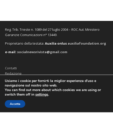
Reg. Trib. Trieste n. 1089 del 27 luglio 2004 – ROC Aut. Ministero
Garanzie Comunicazioni n° 13449.
Proprietario della testata:
A
uxilia onlus
auxiliafoundation.org
e-mail:
socialnewsrivista@gmail.com
Contatti
Redazione
Editore (Auxilia ODV)
Usiamo i cookie per fornirti la miglior esperienza d'uso e
navigazione sul nostro sito web.
Privacy
You can find out more about which cookies we are using or
switch them off in
settings
.
Accetta
Copyright © 2026
SocialNews
. All Rights Reserved.
The Magazine Premium Theme by
bavotasan.com
.