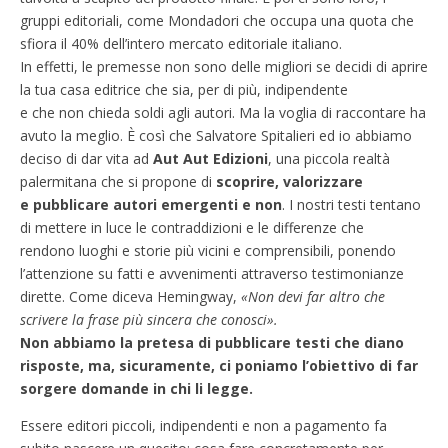
gruppi editoriali, come Mondadori che occupa una quota che
sfiora il 40% dell’intero mercato editoriale italiano.
In effetti, le premesse non sono delle migliori se decidi di aprire
la tua casa editrice che sia, per di più, indipendente
e che non chieda soldi agli autori. Ma la voglia di raccontare ha
avuto la meglio. È così che Salvatore Spitalieri ed io abbiamo
deciso di dar vita ad
Aut Aut Edizioni
, una piccola realtà
palermitana che si propone di
scoprire, valorizzare
e pubblicare autori emergenti e non
. I nostri testi tentano
di mettere in luce le contraddizioni e le differenze che
rendono luoghi e storie più vicini e comprensibili, ponendo
l’attenzione su fatti e avvenimenti attraverso testimonianze
dirette. Come diceva Hemingway,
«Non devi far altro che
scrivere la frase più sincera che conosci».
Non abbiamo la pretesa di pubblicare testi che diano
risposte, ma, sicuramente, ci poniamo l’obiettivo di far
sorgere
domande in chi li legge.
Essere editori piccoli, indipendenti e non a pagamento fa