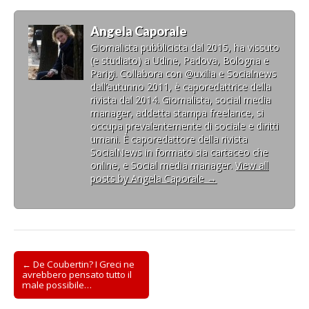
Angela Caporale
Giornalista pubblicista dal 2015, ha vissuto
(e studiato) a Udine, Padova, Bologna e
Parigi. Collabora con @uxilia e Socialnews
dall’autunno 2011, è caporedattrice della
rivista dal 2014. Giornalista, social media
manager, addetta stampa freelance, si
occupa prevalentemente di sociale e diritti
umani. È caporedattore della rivista
SocialNews in formato sia cartaceo che
online, e Social media manager.
View all
posts by Angela Caporale
→
Post
← De Coubertin? I Greci ne
avrebbero pensato tutto il
navigation
male possibile…