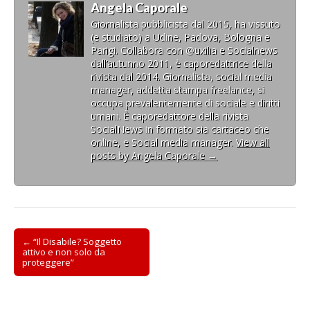
Angela Caporale
Giornalista pubblicista dal 2015, ha vissuto
(e studiato) a Udine, Padova, Bologna e
Parigi. Collabora con @uxilia e Socialnews
dall’autunno 2011, è caporedattrice della
rivista dal 2014. Giornalista, social media
manager, addetta stampa freelance, si
occupa prevalentemente di sociale e diritti
umani. È caporedattore della rivista
SocialNews in formato sia cartaceo che
online, e Social media manager.
View all
posts by Angela Caporale
→
Post
← “Il Disabile? Soggetto
attivo e non solo da
navigation
proteggere”