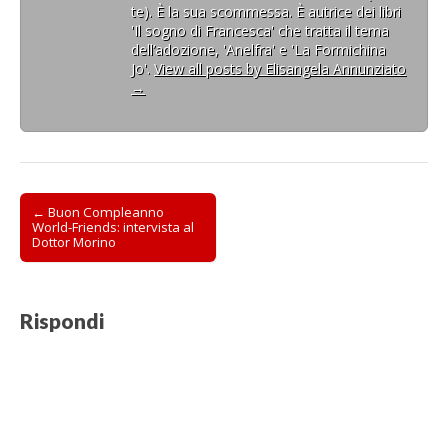
te). È la sua scommessa. È autrice dei libri
'Il sogno di Francesca' che tratta il tema
dell’adozione, 'Anelfra' e 'La Formichina
Jo'.
View all posts by Elisangela Annunziato
→
Post
← Buon Compleanno
World-Friends: intervista al
navigation
Dottor Morino
Rispondi