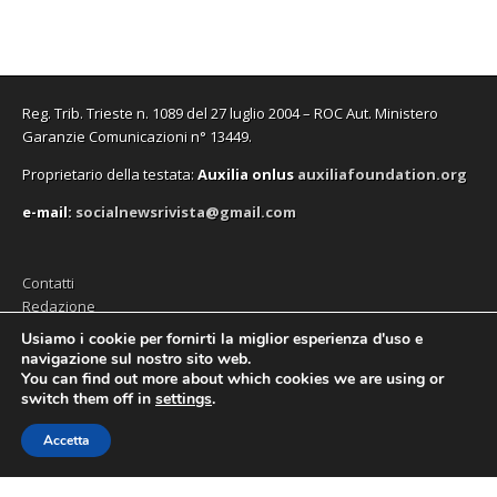
Reg. Trib. Trieste n. 1089 del 27 luglio 2004 – ROC Aut. Ministero
Garanzie Comunicazioni n° 13449.
Proprietario della testata:
A
uxilia onlus
auxiliafoundation.org
e-mail:
socialnewsrivista@gmail.com
Contatti
Redazione
Editore (Auxilia ODV)
Usiamo i cookie per fornirti la miglior esperienza d'uso e
navigazione sul nostro sito web.
Privacy
You can find out more about which cookies we are using or
switch them off in
settings
.
Accetta
Copyright © 2026
SocialNews
. All Rights Reserved.
The Magazine Premium Theme by
bavotasan.com
.