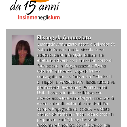
Elisangela Annunziato
Elisangela Annunziato nasce a Salvador de
Bahia in Brasile, ma da piccola viene
adottata da una famiglia italiana. Ha
effettuato diversi corsi tra cui un corso di
formazione in “Organizzazione Eventi
Culturali” a Firenze. Dopo la laurea
conseguita presso l’università Federico II
di Napoli, a ventidue anni, lascia tutto e va
per motivi di lavoro negli Emirati Arabi
Uniti. Tornata in Italia collabora con
diverse associazioni nell’organizzazione di
eventi culturali, editoriali e musicali. Da
sempre impegnata nel sociale – è stata
anche volontaria in Africa - idea e crea “Ti
preparo un caffé”, blog che vuole
raccontare l’incontro con “il diverso” (da