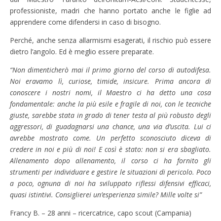
professioniste, madri che hanno portato anche le figlie ad
apprendere come difendersi in caso di bisogno.
Perché, anche senza allarmismi esagerati, il rischio può essere
dietro l’angolo. Ed è meglio essere preparate.
“Non dimenticherò mai il primo giorno del corso di autodifesa.
Noi eravamo lì, curiose, timide, insicure. Prima ancora di
conoscere i nostri nomi, il Maestro ci ha detto una cosa
fondamentale: anche la più esile e fragile di noi, con le tecniche
giuste, sarebbe stata in grado di tener testa al più robusto degli
aggressori, di guadagnarsi una chance, una via d’uscita. Lui ci
avrebbe mostrato come. Un perfetto sconosciuto diceva di
credere in noi e più di noi! E così è stato: non si era sbagliato.
Allenamento dopo allenamento, il corso ci ha fornito gli
strumenti per individuare e gestire le situazioni di pericolo. Poco
a poco, ognuna di noi ha sviluppato riflessi difensivi efficaci,
quasi istintivi. Consiglierei un’esperienza simile? Mille volte si”
Francy B. – 28 anni – ricercatrice, capo scout (Campania)