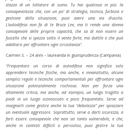
stazza di un lottatore di sumo. Tu hai qualcosa in più: la
consapevolezza che, con un po’ di strategia, tecnica, furbizia e
gestione della situazione, puoi avere una via d’uscita.
L’autodifesa non fa di te Bruce Lee, ma ti rende una donna
consapevole delle proprie capacità, che sa di non essere un
fuscello che si spezza sotto il vento forte, ma duttile e che può
adattarsi per affrontare ogni circostanza”.
Carmen S. – 24 anni – laureanda in giurisprudenza (Campania)
“Frequentare un corso di autodifesa non significa solo
apprendere tecniche fisiche, ma anche, e innanzitutto, alcune
semplici regole e tecniche comportamentali per affrontare ogni
situazione potenzialmente rischiosa. Non per forza una
altamente critica, ma anche, ad esempio, un lungo tragitto a
piedi in un luogo sconosciuto e poco frequentato. Serve ad
insegnarti come gestire anche la tua “debolezza” per spiazzare
un eventuale aggressore. Soprattutto, serve a darti sicurezza, a
farti essere consapevole che non sei tanto vulnerabile, e che,
anche in contesti difficili o pericolosi, puoi gestire la tua