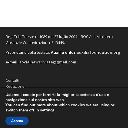
Reg. Trib. Trieste n. 1089 del 27 luglio 2004 – ROC Aut. Ministero
Garanzie Comunicazioni n° 13449.
Proprietario della testata:
A
uxilia onlus
auxiliafoundation.org
e-mail:
socialnewsrivista@gmail.com
Contatti
Redazione
Editore (Auxilia ODV)
Usiamo i cookie per fornirti la miglior esperienza d'uso e
navigazione sul nostro sito web.
Privacy
You can find out more about which cookies we are using or
switch them off in
settings
.
Accetta
Copyright © 2026
SocialNews
. All Rights Reserved.