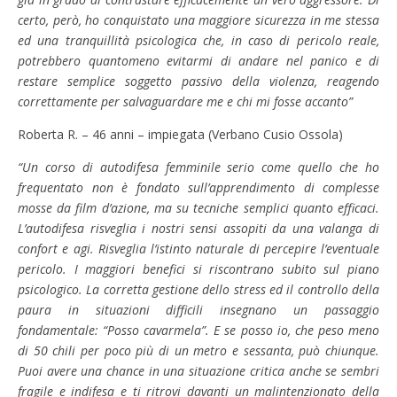
certo, però, ho conquistato una maggiore sicurezza in me stessa
ed una tranquillità psicologica che, in caso di pericolo reale,
potrebbero quantomeno evitarmi di andare nel panico e di
restare semplice soggetto passivo della violenza, reagendo
correttamente per salvaguardare me e chi mi fosse accanto”
Roberta R. – 46 anni – impiegata (Verbano Cusio Ossola)
“Un corso di autodifesa femminile serio come quello che ho
frequentato non è fondato sull’apprendimento di complesse
mosse da film d’azione, ma su tecniche semplici quanto efficaci.
L’autodifesa risveglia i nostri sensi assopiti da una valanga di
confort e agi. Risveglia l’istinto naturale di percepire l’eventuale
pericolo. I maggiori benefici si riscontrano subito sul piano
psicologico. La corretta gestione dello stress ed il controllo della
paura in situazioni difficili insegnano un passaggio
fondamentale: “Posso cavarmela”. E se posso io, che peso meno
di 50 chili per poco più di un metro e sessanta, può chiunque.
Puoi avere una chance in una situazione critica anche se sembri
fragile e indifesa e ti ritrovi davanti un malintenzionato della