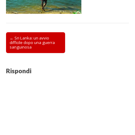
Post
← Sri Lanka: un avvio
difficile dopo una guerra
navigation
sanguinosa
Rispondi