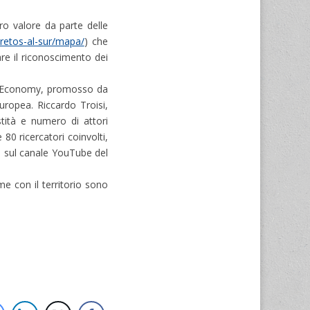
oro valore da parte delle
g/retos-al-sur/mapa/
) che
are il riconoscimento dei
ty Economy, promosso da
uropea. Riccardo Troisi,
stità e numero di attori
 80 ricercatori coinvolti,
li sul canale YouTube del
me con il territorio sono