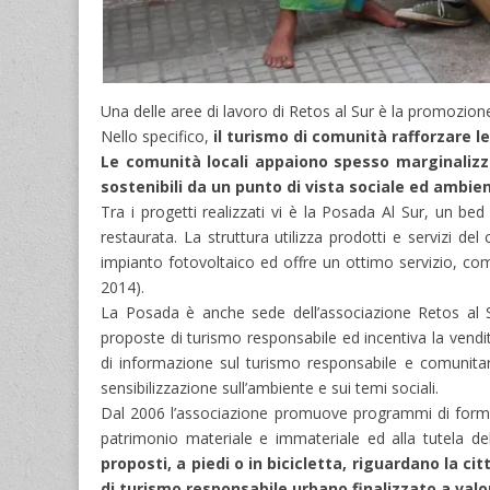
Una delle aree di lavoro di Retos al Sur è la promozion
Nello specifico,
il turismo di comunità rafforzare l
Le comunità locali appaiono spesso marginalizza
sostenibili da un punto di vista sociale ed ambie
Tra i progetti realizzati vi è la Posada Al Sur, un be
restaurata. La struttura utilizza prodotti e servizi d
impianto fotovoltaico ed offre un ottimo servizio, come
2014).
La Posada è anche sede dell’associazione Retos al Su
proposte di turismo responsabile ed incentiva la vendi
di informazione sul turismo responsabile e comunita
sensibilizzazione sull’ambiente e sui temi sociali.
Dal 2006 l’associazione promuove programmi di formazi
patrimonio materiale e immateriale ed alla tutela delle
proposti, a piedi o in bicicletta, riguardano la c
di turismo responsabile urbano finalizzato a valo