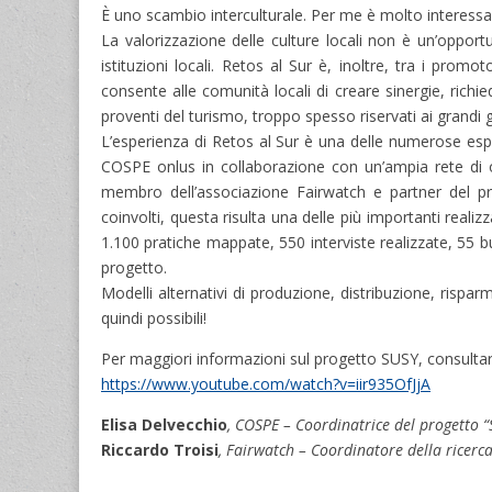
È uno scambio interculturale. Per me è molto interessa
La valorizzazione delle culture locali non è un’opportu
istituzioni locali. Retos al Sur è, inoltre, tra i prom
consente alle comunità locali di creare sinergie, richi
proventi del turismo, troppo spesso riservati ai grandi g
L’esperienza di Retos al Sur è una delle numerose es
COSPE onlus in collaborazione con un’ampia rete di o
membro dell’associazione Fairwatch e partner del prog
coinvolti, questa risulta una delle più importanti realiz
1.100 pratiche mappate, 550 interviste realizzate, 55 bu
progetto.
Modelli alternativi di produzione, distribuzione, rispa
quindi possibili!
Per maggiori informazioni sul progetto SUSY, consultare
https://www.youtube.com/watch?v=iir935OfJjA
Elisa Delvecchio
,
COSPE – Coordinatrice del progetto “
Riccardo Troisi
,
Fairwatch – Coordinatore della ricerca