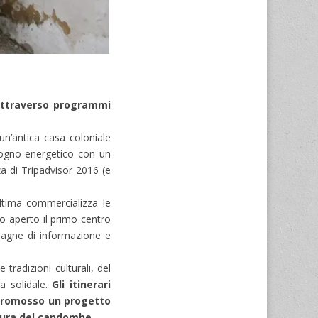
 attraverso programmi
 un’antica casa coloniale
bisogno energetico con un
za di Tripadvisor 2016 (e
ltima commercializza le
to aperto il primo centro
pagne di informazione e
radizioni culturali, del
ia solidale.
Gli itinerari
o promosso un progetto
ltura del candombe.