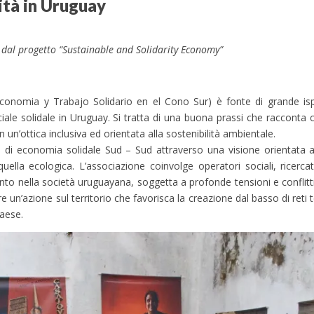
tà in Uruguay
dal progetto “Sustainable and Solidarity Economy”
Economia y Trabajo Solidario en el Cono Sur) è fonte di grande isp
ale solidale in Uruguay. Si tratta di una buona prassi che racconta c
un’ottica inclusiva ed orientata alla sostenibilità ambientale.
i economia solidale Sud – Sud attraverso una visione orientata al 
uella ecologica. L’associazione coinvolge operatori sociali, ricercato
ento nella società uruguayana, soggetta a profonde tensioni e conflitt
un’azione sul territorio che favorisca la creazione dal basso di reti t
Paese.