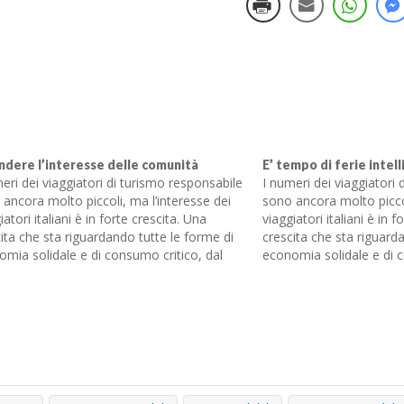
ndere l’interesse delle comunità
E’ tempo di ferie intell
eri dei viaggiatori di turismo responsabile
I numeri dei viaggiatori
ancora molto piccoli, ma l’interesse dei
sono ancora molto piccol
iatori italiani è in forte crescita. Una
viaggiatori italiani è in f
ita che sta riguardando tutte le forme di
crescita che sta riguard
mia solidale e di consumo critico, dal
economia solidale e di c
rcio equo e solidale alla finanza etica,
commercio equo e solidal
bioedilizia, fino ai GAS, gruppi di…
alla bioedilizia, fino ai 