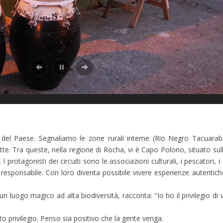
ni del Paese. Segnaliamo le zone rurali interne (Rio Negro Tacuara
te. Tra queste, nella regione di Rocha, vi è Capo Polono, situato sul
protagonisti dei circuiti sono le associazioni culturali, i pescatori, i co
o responsabile. Con loro diventa possibile vivere esperienze autentic
uogo magico ad alta biodiversità, racconta: “Io ho il privilegio di viv
 privilegio. Penso sia positivo che la gente venga.