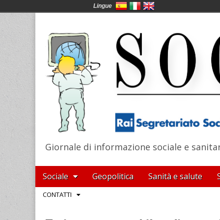
Lingue
Giornale di informazione sociale e sanita
SocialNews
Main
Skip
Sociale
Geopolitica
Sanità e salute
menu
to
Sub
CONTATTI
content
menu