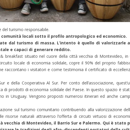
e del turismo responsabile.
e comunità locali sotto il profilo antropologico ed economico.
te dal turismo di massa. L’intento è quello di valorizzarle
ntale e capaci di generare reddito.
d & breakfast situato nel cuore della città vecchia di Montevideo, in
el circuito locale di economia solidale, copre il 90% del proprio fab
 raccontano i visitatori e come testimonia il certificato di eccellen
r e della Cooperativa Al Sur. Per conto dell’associazione, quest’u
ta di prodotti di economia solidale del Paese. In questo spazio è sta
rio in Uruguay. Vengono proposti numerosi itinerari ed anche cam
one sul turismo comunitario contribuendo alla valorizzazione delle t
 risorse naturali attraverso l’offerta di circuiti virtuosi di econom
ittà vecchia di Montevideo, il Barrio Sur e Palermo. Qui è stat
rizzare le tradizioni degli afro–discendenti portatori della cu