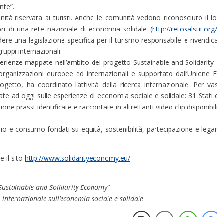
nte”.
nità riservata ai turisti. Anche le comunità vedono riconosciuto il l
otori di una rete nazionale di economia solidale (
http://retosalsur.or
edere una legislazione specifica per il turismo responsabile e rivendic
ruppi internazionali.
perienze mappate nell’ambito del progetto Sustainable and Solidari
rganizzazioni europee ed internazionali e supportato dall’Unione E
etto, ha coordinato l’attività della ricerca internazionale. Per va
zate ad oggi sulle esperienze di economia sociale e solidale: 31 Stati e
one prassi identificate e raccontate in altrettanti video clip disponibi
rmio e consumo fondati su equità, sostenibilità, partecipazione e lega
 il sito
http://www.solidarityeconomy.eu/
Sustainable and Solidarity Economy”
 internazionale sull’economia sociale e solidale