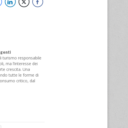
igenti
 di turismo responsabile
i, ma l’interesse dei
orte crescita. Una
ando tutte le forme di
onsumo critico, dal
e alla finanza etica,
GAS, gruppi di…