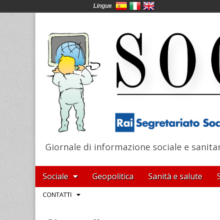
Lingue
Giornale di informazione sociale e sanita
SocialNews
Main
Skip
Sociale
Geopolitica
Sanità e salute
menu
to
Sub
CONTATTI
content
menu