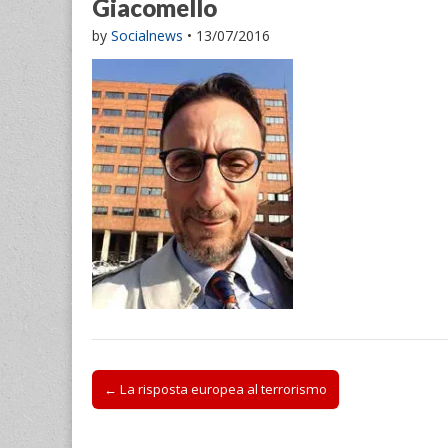
Giacomello
by
Socialnews
•
13/07/2016
Post
← La risposta europea al terrorismo
navigation