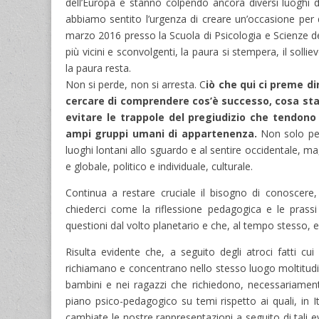
dell’Europa e stanno colpendo ancora diversi luoghi
abbiamo sentito l’urgenza di creare un’occasione per di
marzo 2016 presso la Scuola di Psicologia e Scienze de
più vicini e sconvolgenti, la paura si stempera, il soll
la paura resta.
Non si perde, non si arresta. C
iò che qui ci preme di
cercare di comprendere cos’è successo, cosa st
evitare le trappole del pregiudizio che tendono 
ampi gruppi umani di appartenenza.
Non solo perc
luoghi lontani allo sguardo e al sentire occidentale, ma
e globale, politico e individuale, culturale.
Continua a restare cruciale il bisogno di conoscere, 
chiederci come la riflessione pedagogica e le prassi 
questioni dal volto planetario e che, al tempo stesso, 
Risulta evidente che, a seguito degli atroci fatti cu
richiamano e concentrano nello stesso luogo moltitudini
bambini e nei ragazzi che richiedono, necessariamente
piano psico-pedagogico su temi rispetto ai quali, in 
cambiate le nostre rappresentazioni a seguito di tali e