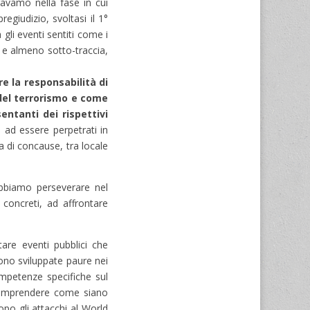
avamo nella fase in cui
egiudizio, svoltasi il 1°
gli eventi sentiti come i
, e almeno sotto-traccia,
e la responsabilità di
del terrorismo e come
entanti dei rispettivi
 ad essere perpetrati in
a di concause, tra locale
Dobbiamo perseverare nel
 concreti, ad affrontare
tare eventi pubblici che
sono sviluppate paure nei
ompetenze specifiche sul
a comprendere come siano
opo gli attacchi al World