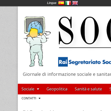
Lingue
Giornale di informazione sociale e sanita
SocialNews
Main
Skip
Sociale
Geopolitica
Sanità e salute
menu
to
Sub
CONTATTI
content
menu