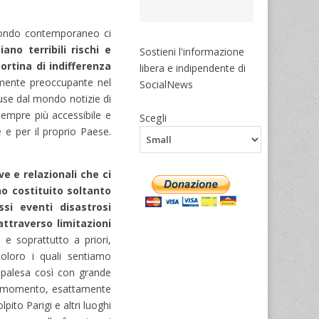
mondo contemporaneo ci
no terribili rischi e
Sostieni l'informazione
ortina di indifferenza
libera e indipendente di
lmente preoccupante nel
SocialNews
fuse dal mondo notizie di
sempre più accessibile e
Scegli
e e per il proprio Paese.
e e relazionali che ci
no costituito soltanto
ssi eventi disastrosi
ttraverso limitazioni
e soprattutto a priori,
oloro i quali sentiamo
si palesa così con grande
to momento, esattamente
pito Parigi e altri luoghi