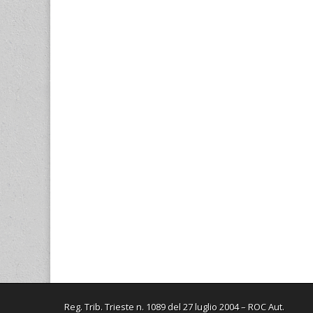
i
i
a
v
i
u
n
n
f
a
n
n
e
e
i
f
e
a
s
s
n
i
s
n
t
t
e
n
t
u
r
r
s
e
r
o
a
a
t
s
a
v
)
)
r
t
)
a
a
r
f
)
a
i
)
n
e
s
t
r
a
)
Reg. Trib. Trieste n. 1089 del 27 luglio 2004 – ROC Aut.