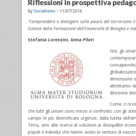
Riflessioni in prospettiva pedag
by
Socialnews
•
11/07/2016
“Comprendere e dialogare sulla paura del terrorismo e su
Scienze della Formazione dell’Università di Bologna e na
Stefania Lorenzini
,
Anna Pileri
Noi, gli uman
contemporane
consapevolez
globalizzazi
dimensione e
altrettanto d
direzione dist
Come ci ricor
che tutti gli umani sono messi a confronto con gli ste
campo le più diversificate urgenze, dalla tutela dell’am
Terra, sino alla ricerca di soluzioni ai disequilibri eco
popoli e individui che hanno avuto la ventura di nascer