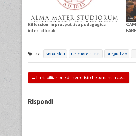
v
v
n
n
v
r
a
i
i
d
d
i
e
m
d
d
i
i
d
u
p
e
e
v
v
e
n
a
r
r
i
i
r
l
r
e
e
d
d
e
i
e
Riflessioni in prospettiva pedagogica
CAMB
s
s
e
e
s
n
(
u
u
r
r
u
k
S
interculturale
FARE
W
F
e
e
T
a
i
h
a
s
s
e
u
a
a
c
u
u
l
n
p
t
e
T
L
e
a
r
s
b
w
i
g
m
e
A
o
i
n
r
i
i
Tags:
Anna Pileri
nel cuore dll'isis
pregiudizio
S
p
o
t
k
a
c
n
p
k
t
e
m
o
u
(
(
e
d
(
v
n
S
S
r
I
S
i
a
i
i
(
n
i
a
n
Post
a
a
S
(
a
e
u
← La riabilitazione dei terroristi che tornano a casa
p
p
i
S
p
-
o
navigation
r
r
a
i
r
m
v
e
e
p
a
e
a
a
i
i
r
p
i
i
f
n
n
e
r
n
l
i
Rispondi
u
u
i
e
u
(
n
n
n
n
i
n
S
e
a
a
u
n
a
i
s
n
n
n
u
n
a
t
u
u
a
n
u
p
r
o
o
n
a
o
r
a
v
v
u
n
v
e
)
a
a
o
u
a
i
f
f
v
o
f
n