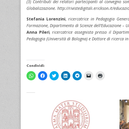
(3) Contributi dei relatori partecipanti al convegno sono
Globalizzazione. http://rivistedigitali.erickson.it/educazi
Stefania Lorenzini
,
ricercatrice in Pedagogia Genera
Formazione, Dipartimento di Scienze dell’Educazione – U
Anna Pileri
,
ricercatrice assegnista presso il Diparti
Pedagogia (Università di Bologna) e Dottore di ricerca i
Condividi:
F
F
F
F
F
F
F
a
a
a
a
a
a
a
i
i
i
i
i
i
i
c
c
c
c
c
c
c
l
l
l
l
l
l
l
i
i
i
i
i
i
i
c
c
c
c
c
c
c
p
p
q
q
p
p
q
e
e
u
u
e
e
u
r
r
i
i
r
r
i
c
c
p
p
c
i
p
o
o
e
e
o
n
e
n
n
r
r
n
v
r
d
d
c
c
d
i
s
i
i
o
o
i
a
t