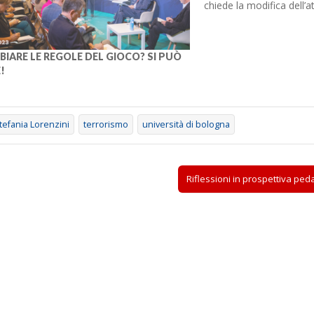
chiede la modifica dell’
padre nella cultura corr
legge. A un primo appel
seguiranno adesioni e ini
IARE LE REGOLE DEL GIOCO? SI PUÒ
all’informazione, e…
!
tefania Lorenzini
terrorismo
università di bologna
Riflessioni in prospettiva ped