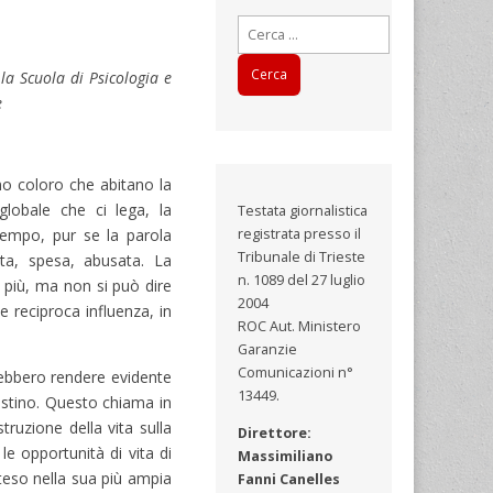
Ricerca
per:
la Scuola di Psicologia e
e
amo coloro che abitano la
 globale che ci lega, la
Testata giornalistica
tempo, pur se la parola
registrata presso il
Tribunale di Trieste
ta, spesa, abusata. La
n. 1089 del 27 luglio
più, ma non si può dire
2004
le reciproca influenza, in
ROC Aut. Ministero
Garanzie
Comunicazioni n°
rebbero rendere evidente
13449.
estino. Questo chiama in
truzione della vita sulla
Direttore:
 le opportunità di vita di
Massimiliano
nteso nella sua più ampia
Fanni Canelles