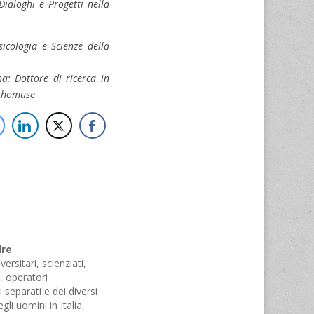
 Dialoghi e Progetti nella
icologia e Scienze della
na; Dottore di ricerca in
ychomuse
dre
ersitari, scienziati,
i, operatori
i separati e dei diversi
li uomini in Italia,