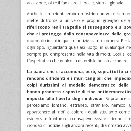
accezione, oltre il familiare, il locale, sino al globale.
Anche le emozioni sembra mostrino un volto sempr
mette di fronte a un vero e proprio groviglio dell
riferiscono reali tragedie si susseguono e si so
che ci protegge dalla consapevolezza della gra
momento in cui in queste notizie siamo immersi. Per la 
ogni tipo, riguardanti qualsiasi luogo, in qualunque 
sempre più onnipresente nella vita di molti. Così si c
L’aspettativa che qualcosa di terribile possa accadere.
La paura che ci accomuna, però, soprattutto ci s
rendono diffidenti e i muri tangibili che impedi
colpi durissimi al modello democratico della 
hanno prodotto risposte di tipo antidemocratico
imposte alla libertà degli individui.
Si produce so
percepiamo lontano, estraneo, straniero, nemico. U
appartenere al “noi” e coloro i quali istituiamo come as
evidenza e frantuma la consapevolezza e il riconos
inondati di notizie sugli ancora recenti, drammatici avve