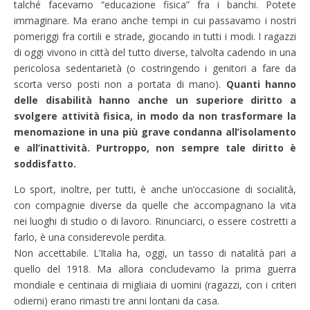
talché facevamo “educazione fisica” fra i banchi. Potete
immaginare. Ma erano anche tempi in cui passavamo i nostri
pomeriggi fra cortili e strade, giocando in tutti i modi. I ragazzi
di oggi vivono in città del tutto diverse, talvolta cadendo in una
pericolosa sedentarietà (o costringendo i genitori a fare da
scorta verso posti non a portata di mano).
Quanti hanno
delle disabilità hanno anche un superiore diritto a
svolgere attività fisica, in modo da non trasformare la
menomazione in una più grave condanna all’isolamento
e all’inattività. Purtroppo, non sempre tale diritto è
soddisfatto.
Lo sport, inoltre, per tutti, è anche un’occasione di socialità,
con compagnie diverse da quelle che accompagnano la vita
nei luoghi di studio o di lavoro. Rinunciarci, o essere costretti a
farlo, è una considerevole perdita.
Non accettabile. L’Italia ha, oggi, un tasso di natalità pari a
quello del 1918. Ma allora concludevamo la prima guerra
mondiale e centinaia di migliaia di uomini (ragazzi, con i criteri
odierni) erano rimasti tre anni lontani da casa.