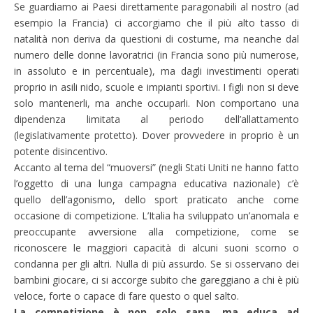
Se guardiamo ai Paesi direttamente paragonabili al nostro (ad
esempio la Francia) ci accorgiamo che il più alto tasso di
natalità non deriva da questioni di costume, ma neanche dal
numero delle donne lavoratrici (in Francia sono più numerose,
in assoluto e in percentuale), ma dagli investimenti operati
proprio in asili nido, scuole e impianti sportivi. I figli non si deve
solo mantenerli, ma anche occuparli. Non comportano una
dipendenza limitata al periodo dell’allattamento
(legislativamente protetto). Dover provvedere in proprio è un
potente disincentivo.
Accanto al tema del “muoversi” (negli Stati Uniti ne hanno fatto
l’oggetto di una lunga campagna educativa nazionale) c’è
quello dell’agonismo, dello sport praticato anche come
occasione di competizione. L’Italia ha sviluppato un’anomala e
preoccupante avversione alla competizione, come se
riconoscere le maggiori capacità di alcuni suoni scorno o
condanna per gli altri. Nulla di più assurdo. Se si osservano dei
bambini giocare, ci si accorge subito che gareggiano a chi è più
veloce, forte o capace di fare questo o quel salto.
La competizione è non solo sana, ma educa ad