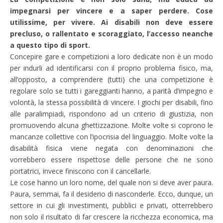
impegnarsi per vincere e a saper perdere. Cose
utilissime, per vivere. Ai disabili non deve essere
precluso, o rallentato e scoraggiato, l’accesso neanche
a questo tipo di sport.
Concepire gare e competizioni a loro dedicate non è un modo
per indurli ad identificarsi con il proprio problema fisico, ma,
all’opposto, a comprendere (tutti) che una competizione è
regolare solo se tutti i gareggianti hanno, a parità d’impegno e
volontà, la stessa possibilità di vincere. I giochi per disabili, fino
alle paralimpiadi, rispondono ad un criterio di giustizia, non
promuovendo alcuna ghettizzazione. Molte volte si coprono le
mancanze collettive con l’ipocrisia del linguaggio. Molte volte la
disabilità fisica viene negata con denominazioni che
vorrebbero essere rispettose delle persone che ne sono
portatrici, invece finiscono con il cancellarle.
Le cose hanno un loro nome, del quale non si deve aver paura.
Paura, semmai, fa il desiderio di nasconderle. Ecco, dunque, un
settore in cui gli investimenti, pubblici e privati, otterrebbero
non solo il risultato di far crescere la ricchezza economica, ma