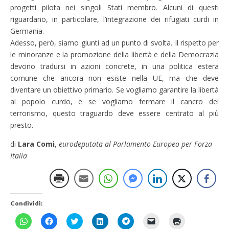
progetti pilota nei singoli Stati membro. Alcuni di questi
riguardano, in particolare, l’integrazione dei rifugiati curdi in
Germania.
Adesso, però, siamo giunti ad un punto di svolta. Il rispetto per
le minoranze e la promozione della libertà e della Democrazia
devono tradursi in azioni concrete, in una politica estera
comune che ancora non esiste nella UE, ma che deve
diventare un obiettivo primario. Se vogliamo garantire la libertà
al popolo curdo, e se vogliamo fermare il cancro del
terrorismo, questo traguardo deve essere centrato al più
presto.
di
Lara Comi
,
eurodeputata al Parlamento Europeo per Forza
Italia
Condividi:
F
F
F
F
F
F
F
a
a
a
a
a
a
a