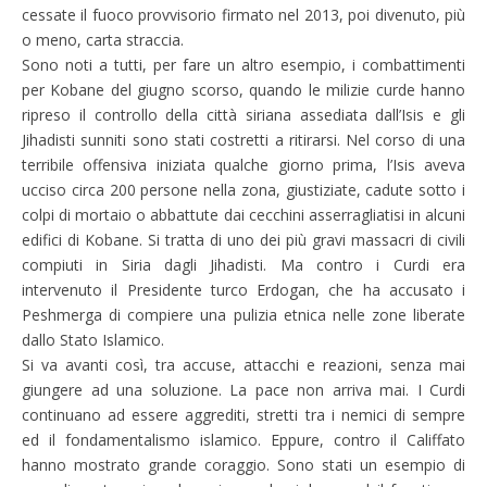
cessate il fuoco provvisorio firmato nel 2013, poi divenuto, più
o meno, carta straccia.
Sono noti a tutti, per fare un altro esempio, i combattimenti
per Kobane del giugno scorso, quando le milizie curde hanno
ripreso il controllo della città siriana assediata dall’Isis e gli
Jihadisti sunniti sono stati costretti a ritirarsi. Nel corso di una
terribile offensiva iniziata qualche giorno prima, l’Isis aveva
ucciso circa 200 persone nella zona, giustiziate, cadute sotto i
colpi di mortaio o abbattute dai cecchini asserragliatisi in alcuni
edifici di Kobane. Si tratta di uno dei più gravi massacri di civili
compiuti in Siria dagli Jihadisti. Ma contro i Curdi era
intervenuto il Presidente turco Erdogan, che ha accusato i
Peshmerga di compiere una pulizia etnica nelle zone liberate
dallo Stato Islamico.
Si va avanti così, tra accuse, attacchi e reazioni, senza mai
giungere ad una soluzione. La pace non arriva mai. I Curdi
continuano ad essere aggrediti, stretti tra i nemici di sempre
ed il fondamentalismo islamico. Eppure, contro il Califfato
hanno mostrato grande coraggio. Sono stati un esempio di