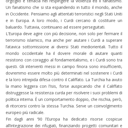
orgoglio e tenacia nel respingere la violenza ed il fanatismo.
Un fanatismo che si sta espandendo in tutto il mondo, anche
in Occidente. Pensiamo agli attentati terroristici negli Stati Uniti
e in Europa. A loro modo, i Curdi cercano di costituire un
baluardo. Tuttavia, continuano ad essere perseguitati.
L’Europa deve agire con più decisione, non solo per fermare il
terrorismo islamico, ma anche per aiutare i Curdi a superare
l’atavica sottomissione ai diversi Stati mediorientali. Tutto il
mondo occidentale ha il dovere morale di aiutare quanti
resistono con coraggio al fondamentalismo, e i Curdi sono tra
questi. Gli interventi messi in campo finora sono insufficienti,
dovremmo essere molto più determinati nel sostenere i Curdi
e la loro intrepida difesa contro il Califfato. La Turchia ha avuto
la mano leggera con l’Isis, forse auspicando che il Califfato
distruggesse la resistenza curda per risolvere i suoi problemi di
politica interna. È un comportamento doppio, che rischia, però,
di ritorcersi contro la stessa Turchia. Serve un coinvolgimento
europeo più radicale.
Fin dagli anni ‘90 l’Europa ha dedicato risorse cospicue
all’integrazione dei rifugiati, finanziando progetti comunitari e