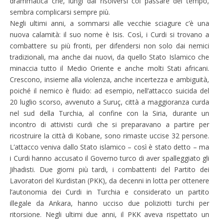
drammatica che, lungi dal risolversi col passare del tempo,
sembra complicarsi sempre più.
Negli ultimi anni, a sommarsi alle vecchie sciagure c’è una
nuova calamità: il suo nome è Isis. Così, i Curdi si trovano a
combattere su più fronti, per difendersi non solo dai nemici
tradizionali, ma anche dai nuovi, da quello Stato Islamico che
minaccia tutto il Medio Oriente e anche molti Stati africani.
Crescono, insieme alla violenza, anche incertezza e ambiguità,
poiché il nemico è fluido: ad esempio, nell’attacco suicida del
20 luglio scorso, avvenuto a Suruç, città a maggioranza curda
nel sud della Turchia, al confine con la Siria, durante un
incontro di attivisti curdi che si preparavano a partire per
ricostruire la città di Kobane, sono rimaste uccise 32 persone.
L’attacco veniva dallo Stato islamico – così è stato detto – ma
i Curdi hanno accusato il Governo turco di aver spalleggiato gli
Jihadisti. Due giorni più tardi, i combattenti del Partito dei
Lavoratori del Kurdistan (PKK), da decenni in lotta per ottenere
l’autonomia dei Curdi in Turchia e considerato un partito
illegale da Ankara, hanno ucciso due poliziotti turchi per
ritorsione. Negli ultimi due anni, il PKK aveva rispettato un