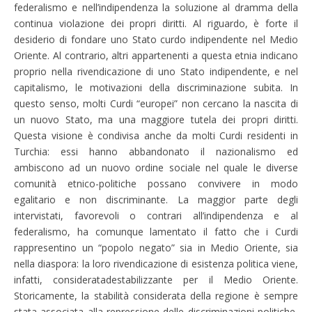
federalismo e nell’indipendenza la soluzione al dramma della
continua violazione dei propri diritti. Al riguardo, è forte il
desiderio di fondare uno Stato curdo indipendente nel Medio
Oriente. Al contrario, altri appartenenti a questa etnia indicano
proprio nella rivendicazione di uno Stato indipendente, e nel
capitalismo, le motivazioni della discriminazione subita. In
questo senso, molti Curdi “europei” non cercano la nascita di
un nuovo Stato, ma una maggiore tutela dei propri diritti.
Questa visione è condivisa anche da molti Curdi residenti in
Turchia: essi hanno abbandonato il nazionalismo ed
ambiscono ad un nuovo ordine sociale nel quale le diverse
comunità etnico-politiche possano convivere in modo
egalitario e non discriminante. La maggior parte degli
intervistati, favorevoli o contrari all’indipendenza e al
federalismo, ha comunque lamentato il fatto che i Curdi
rappresentino un “popolo negato” sia in Medio Oriente, sia
nella diaspora: la loro rivendicazione di esistenza politica viene,
infatti, consideratadestabilizzante per il Medio Oriente.
Storicamente, la stabilità considerata della regione è sempre
stata associata alla repressione delle discriminazioni politiche,