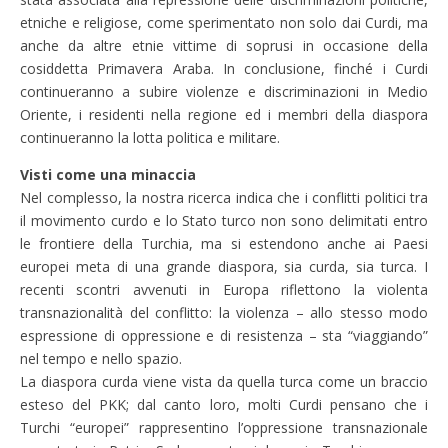
etniche e religiose, come sperimentato non solo dai Curdi, ma
anche da altre etnie vittime di soprusi in occasione della
cosiddetta Primavera Araba. In conclusione, finché i Curdi
continueranno a subire violenze e discriminazioni in Medio
Oriente, i residenti nella regione ed i membri della diaspora
continueranno la lotta politica e militare.
Visti come una minaccia
Nel complesso, la nostra ricerca indica che i conflitti politici tra
il movimento curdo e lo Stato turco non sono delimitati entro
le frontiere della Turchia, ma si estendono anche ai Paesi
europei meta di una grande diaspora, sia curda, sia turca. I
recenti scontri avvenuti in Europa riflettono la violenta
transnazionalità del conflitto: la violenza – allo stesso modo
espressione di oppressione e di resistenza – sta “viaggiando”
nel tempo e nello spazio.
La diaspora curda viene vista da quella turca come un braccio
esteso del PKK; dal canto loro, molti Curdi pensano che i
Turchi “europei” rappresentino l’oppressione transnazionale