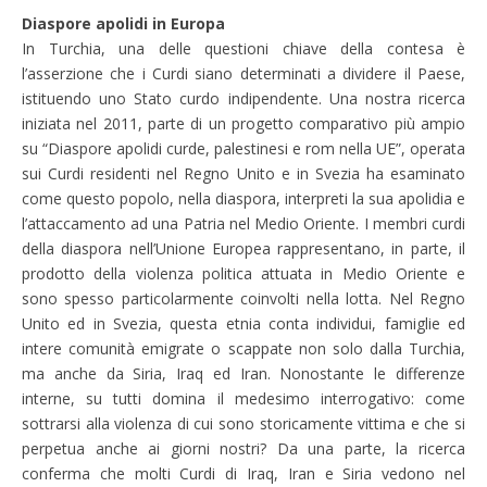
Diaspore apolidi in Europa
In Turchia, una delle questioni chiave della contesa è
l’asserzione che i Curdi siano determinati a dividere il Paese,
istituendo uno Stato curdo indipendente. Una nostra ricerca
iniziata nel 2011, parte di un progetto comparativo più ampio
su “Diaspore apolidi curde, palestinesi e rom nella UE”, operata
sui Curdi residenti nel Regno Unito e in Svezia ha esaminato
come questo popolo, nella diaspora, interpreti la sua apolidia e
l’attaccamento ad una Patria nel Medio Oriente. I membri curdi
della diaspora nell’Unione Europea rappresentano, in parte, il
prodotto della violenza politica attuata in Medio Oriente e
sono spesso particolarmente coinvolti nella lotta. Nel Regno
Unito ed in Svezia, questa etnia conta individui, famiglie ed
intere comunità emigrate o scappate non solo dalla Turchia,
ma anche da Siria, Iraq ed Iran. Nonostante le differenze
interne, su tutti domina il medesimo interrogativo: come
sottrarsi alla violenza di cui sono storicamente vittima e che si
perpetua anche ai giorni nostri? Da una parte, la ricerca
conferma che molti Curdi di Iraq, Iran e Siria vedono nel