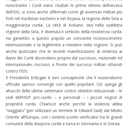
nonostante i Curdi siano risultati le prime vittime dell’ascesa
dell’ISIS, si sono anche affermati come gli avversari militari più
forti nel Kurdistan iracheno e nel Rojava, la regione della Siria a
maggioranza curda. La città di Kobane, sita nella suddetta
regione della Siria, è divenuta il simbolo della resistenza curda.
Ha garantito a questo popolo un crescente riconoscimento
internazionale e la legittimità a risiedere nella regione. Si può
anche ipotizzare che le recenti manifestazioni di violenza ai
danni dei Curdi discendano proprio dal successo, nazionale ed
internazionale, riscosso a fronte dei successi militari ottenuti
contro l’ISIS.
Il Presidente Erdogan è ben consapevole che il nazionalismo
ufficiale spesso converge con quello popolare. Ciò spiega gli
attacchi delle ultime settimane contro obiettivi istituzionali – le
sedi dell’HDP pro-curdo – e personali – i piccoli negozi di
proprietà curda. Chiarisce anche perché la violenza abbia
“viaggiato” (per utilizzare un termine di Edward Said) dal Medio
Oriente all’Europa, con i violenti scontri verificatisi tra le grandi
comunità della diaspora curda e turca in Germania e in Svezia.