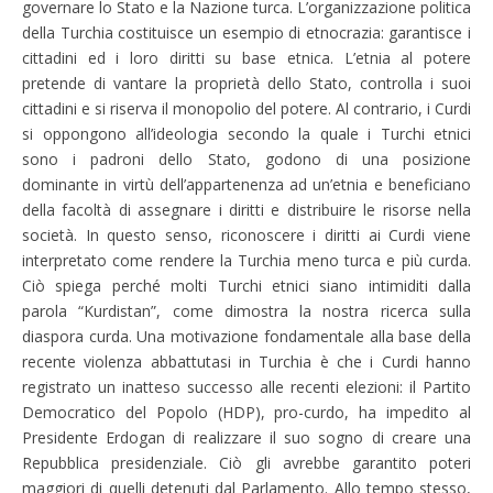
governare lo Stato e la Nazione turca. L’organizzazione politica
della Turchia costituisce un esempio di etnocrazia: garantisce i
cittadini ed i loro diritti su base etnica. L’etnia al potere
pretende di vantare la proprietà dello Stato, controlla i suoi
cittadini e si riserva il monopolio del potere. Al contrario, i Curdi
si oppongono all’ideologia secondo la quale i Turchi etnici
sono i padroni dello Stato, godono di una posizione
dominante in virtù dell’appartenenza ad un’etnia e beneficiano
della facoltà di assegnare i diritti e distribuire le risorse nella
società. In questo senso, riconoscere i diritti ai Curdi viene
interpretato come rendere la Turchia meno turca e più curda.
Ciò spiega perché molti Turchi etnici siano intimiditi dalla
parola “Kurdistan”, come dimostra la nostra ricerca sulla
diaspora curda. Una motivazione fondamentale alla base della
recente violenza abbattutasi in Turchia è che i Curdi hanno
registrato un inatteso successo alle recenti elezioni: il Partito
Democratico del Popolo (HDP), pro-curdo, ha impedito al
Presidente Erdogan di realizzare il suo sogno di creare una
Repubblica presidenziale. Ciò gli avrebbe garantito poteri
maggiori di quelli detenuti dal Parlamento. Allo tempo stesso,