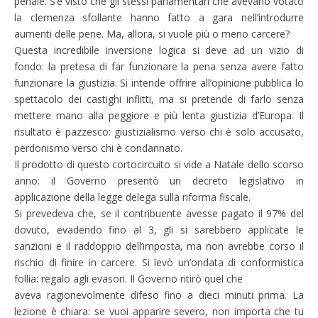
penale. S’è visto che gli stessi parlamentari che avevano votato
la clemenza sfollante hanno fatto a gara nell’introdurre
aumenti delle pene. Ma, allora, si vuole più o meno carcere?
Questa incredibile inversione logica si deve ad un vizio di
fondo: la pretesa di far funzionare la pena senza avere fatto
funzionare la giustizia. Si intende offrire all’opinione pubblica lo
spettacolo dei castighi inflitti, ma si pretende di farlo senza
mettere mano alla peggiore e più lenta giustizia d’Europa. Il
risultato è pazzesco: giustizialismo verso chi è solo accusato,
perdonismo verso chi è condannato.
Il prodotto di questo cortocircuito si vide a Natale dello scorso
anno: il Governo presentò un decreto legislativo in
applicazione della legge delega sulla riforma fiscale.
Si prevedeva che, se il contribuente avesse pagato il 97% del
dovuto, evadendo fino al 3, gli si sarebbero applicate le
sanzioni e il raddoppio dell’imposta, ma non avrebbe corso il
rischio di finire in carcere. Si levò un’ondata di conformistica
follia: regalo agli evasori. Il Governo ritirò quel che
aveva ragionevolmente difeso fino a dieci minuti prima. La
lezione è chiara: se vuoi apparire severo, non importa che tu