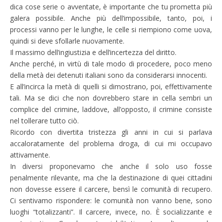
dica cose serie o avventate, è importante che tu prometta più
galera possibile. Anche più dell’impossibile, tanto, poi, i
processi vanno per le lunghe, le celle si riempiono come uova,
quindi si deve sfollarle nuovamente.
Il massimo dell’ingiustizia e dell’incertezza del diritto.
Anche perché, in virtù di tale modo di procedere, poco meno
della metà dei detenuti italiani sono da considerarsi innocenti.
E all’incirca la metà di quelli si dimostrano, poi, effettivamente
tali. Ma se dici che non dovrebbero stare in cella sembri un
complice del crimine, laddove, all’opposto, il crimine consiste
nel tollerare tutto ciò.
Ricordo con divertita tristezza gli anni in cui si parlava
accaloratamente del problema droga, di cui mi occupavo
attivamente.
In diversi proponevamo che anche il solo uso fosse
penalmente rilevante, ma che la destinazione di quei cittadini
non dovesse essere il carcere, bensì le comunità di recupero.
Ci sentivamo rispondere: le comunità non vanno bene, sono
luoghi “totalizzanti”. Il carcere, invece, no. È socializzante e