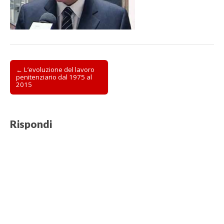
Post
← L’evoluzione del lavoro
penitenziario dal 1975 al
navigation
2015
Rispondi