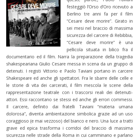
festeggiò l’Orso d’Oro ricevuto a
Berlino tre anni fa per il film
“Cesare deve morire”. Girato in
sei mesi nel braccio di massima
sicurezza del carcere di Rebibbia,
“Cesare deve morire” è una
pellicola situata in bilico fra il
documentario ed il film. Narra la preparazione della tragedia
shakespeariana Giulio Cesare messa in scena da un gruppo di
detenuti. I registi Vittorio e Paolo Taviani portano in carcere
Shakespeare ed anche gli spettatori. Fra le sbarre delle celle e
le storie di vita dei carcerati, il film mescola le scene della
rappresentazione teatrale con i trascorsi reali dei detenuti-
attori. Essi raccontano se stessi ed anche gli errori commessi.
Il carcere, definito dai fratelli Taviani “materia umana
dolorosa”, diventa ambientazione simbolica grazie ad un uso
coraggioso (e mai vezzoso) del bianco e nero. Una luce a tratti
grave ed epica trasforma i corridoi del braccio di massima
sicurezza nelle strade della Roma in cui camminano e parlano