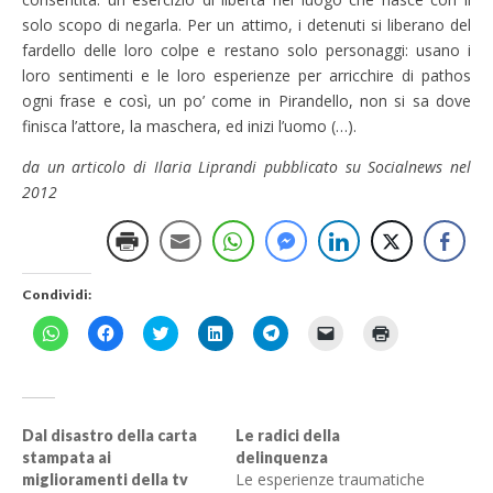
solo scopo di negarla. Per un attimo, i detenuti si liberano del
fardello delle loro colpe e restano solo personaggi: usano i
loro sentimenti e le loro esperienze per arricchire di pathos
ogni frase e così, un po’ come in Pirandello, non si sa dove
finisca l’attore, la maschera, ed inizi l’uomo (…).
da un articolo di Ilaria Liprandi pubblicato su Socialnews nel
2012
Condividi:
F
F
F
F
F
F
F
a
a
a
a
a
a
a
i
i
i
i
i
i
i
c
c
c
c
c
c
c
l
l
l
l
l
l
l
i
i
i
i
i
i
i
c
c
c
c
c
c
c
p
p
q
q
p
p
q
Dal disastro della carta
Le radici della
e
e
u
u
e
e
u
stampata ai
delinquenza
r
r
i
i
r
r
i
c
c
p
p
c
i
p
Le esperienze traumatiche
miglioramenti della tv
o
o
e
e
o
n
e