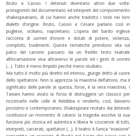
Bruto e Cassio. I detenuti diventano attori due volte:
protagonisti del documentario ed interpreti del componimento
shakespeariano, di cui hanno anche tradotto i testi nei loro
dialetti d’origine. Bruto, Cassio e Cesare parlano così in
pugliese, siciliano, napoletano. L’opera del bardo inglese
racconta di uomini d’onore e dotati di potere, violenza,
complotti, tradimenti. Queste tematiche prendono vita sul
palco del carcere: passano da un freddo testo teatrale
all’incarnazione viva attraverso le parole ed i gesti di uomini
(…). Tutto è meno limpido perché meno studiato.
Ma tutto è molto più diretto ed intenso, giunge dritto al cuore
dello spettatore. Non si apprezza la maestria dell’attore, ma il
significato delle parole (e questa, forse, è la vera maestria). I
Taviani hanno avuto la forza di distruggere un classico per
ricostruirlo nelle celle di Rebibbia e renderlo, così, davvero
prossimo e contemporaneo. Shakespeare recitato dai detenuti
costituisce un momento di catarsi: la tragedia assolve la sua
funzione più storica ed autentica e libera le coscienze di tutti,
interpreti, carcerati, spettatori (…). Il teatro è l’unica “evasione”
consentita: un esercizio di libertà nel luogo che nasce con il