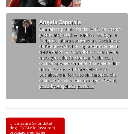
Angela Caporale
Giornalista pubblicista dal 2015, ha vissuto
(e studiato) a Udine, Padova, Bologna e
Parigi. Collabora con @uxilia e Socialnews
dall’autunno 2011, è caporedattrice della
rivista dal 2014. Giornalista, social media
manager, addetta stampa freelance, si
occupa prevalentemente di sociale e diritti
umani. È caporedattore della rivista
SocialNews in formato sia cartaceo che
online, e Social media manager.
View all
posts by Angela Caporale
→
Post
← La paura (infondata)
degli OGM e le (assurde)
navigation
proibizioni europee