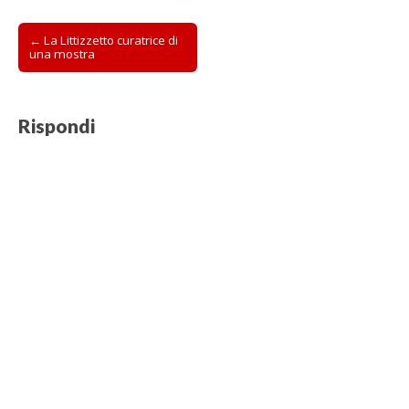
Post
← La Littizzetto curatrice di
una mostra
navigation
Rispondi