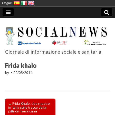
Lingue
Giornale di informazione sociale e sanitaria
SocialNews
Frida khalo
by
•
22/03/2014
Post
← Frida Khalo, due mostre
in Italia sulle tracce della
navigation
pittrice messicana