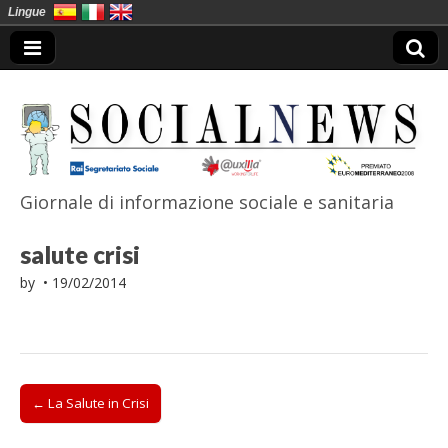
Lingue
Giornale di informazione sociale e sanitaria
SocialNews
salute crisi
by
•
19/02/2014
Post
← La Salute in Crisi
navigation