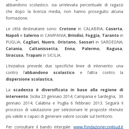
abbandono scolastico. sia un’elevata percentuale di ragazzi
che dopo la licenza media, non hanno proseguito alcuna
formazione.
Le città destinatarie sono:
Crotone
in CALABRIA;
Caserta
,
Napoli
e
Salerno
in CAMPANIA;
Brindisi
,
Foggia
,
Taranto
in
PUGLIA;
Cagliari
,
Nuoro
,
Oristano
,
Sassari
in SARDEGNA;
Catania
,
Caltanissetta
,
Enna
,
Palermo
,
Ragusa
,
Siracusa
,
Trapani
in SICILIA.
L’iniziativa prevede due specifiche linee di intervento: una
contro
l’
abbandono scolastico
e l’altra contro la
dispersione scolastica.
La
scadenza è diversificata in base alla regione di
intervento
: Sicilia 23 gennaio 2014; Campania e Sardegna, 30
gennaio 2014; Calabria e Puglia 6 febbraio 2013. Seguirà il
processo di valutazione per selezionare le proposte ritenute
più valide e capaci di generare valore sociale sul territorio.
Per consultare il bando intergale:
www.fondazioneconilsud.it