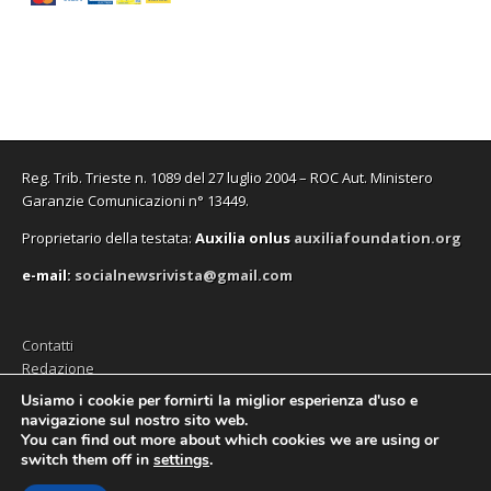
Reg. Trib. Trieste n. 1089 del 27 luglio 2004 – ROC Aut. Ministero
Garanzie Comunicazioni n° 13449.
Proprietario della testata:
A
uxilia onlus
auxiliafoundation.org
e-mail:
socialnewsrivista@gmail.com
Contatti
Redazione
Editore (Auxilia ODV)
Usiamo i cookie per fornirti la miglior esperienza d'uso e
navigazione sul nostro sito web.
Privacy
You can find out more about which cookies we are using or
switch them off in
settings
.