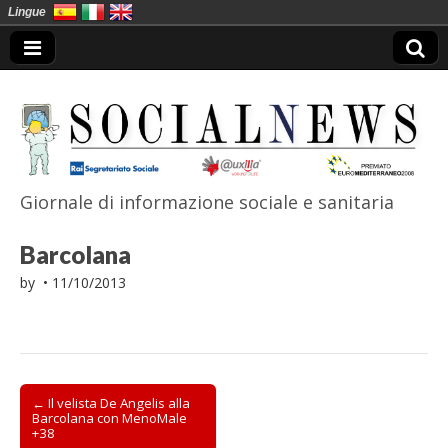
Lingue
Giornale di informazione sociale e sanitaria
SocialNews
Barcolana
by
•
11/10/2013
Post
← Il velista De Angelis alla
Barcolana con MenoMale
navigation
+38