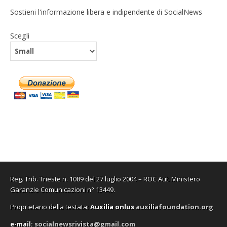
Sostieni l'informazione libera e indipendente di SocialNews
Scegli
Reg. Trib. Trieste n. 1089 del 27 luglio 2004 – ROC Aut. Ministero
Garanzie Comunicazioni n° 13449.
Proprietario della testata:
A
uxilia onlus
auxiliafoundation.org
e-mail:
socialnewsrivista@gmail.com