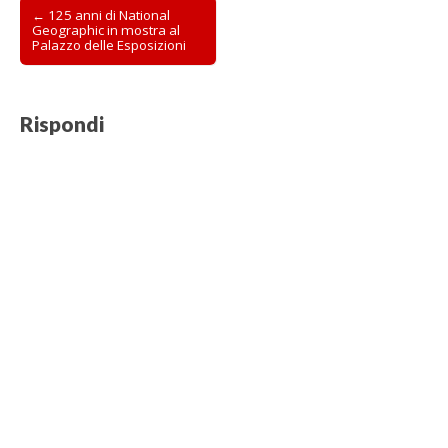
Post
← 125 anni di National
Geographic in mostra al
navigation
Palazzo delle Esposizioni
Rispondi