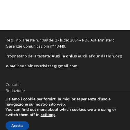
Reg. Trib. Trieste n. 1089 del 27 luglio 2004 – ROC Aut. Ministero
Garanzie Comunicazioni n° 13449.
Proprietario della testata:
A
uxilia onlus
auxiliafoundation.org
e-mail:
socialnewsrivista@gmail.com
Contatti
Redazione
Editore (Auxilia ODV)
Usiamo i cookie per fornirti la miglior esperienza d'uso e
navigazione sul nostro sito web.
Privacy
You can find out more about which cookies we are using or
switch them off in
settings
.
Accetta
Copyright © 2026
SocialNews
. All Rights Reserved.