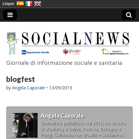
Lingue
Giornale di informazione sociale e sanitaria
SocialNews
blogfest
by
Angela Caporale
•
13/09/2013
Angela Caporale
Giornalista pubblicista dal 2015, ha vissuto
(e studiato) a Udine, Padova, Bologna e
Parigi. Collabora con @uxilia e Socialnews