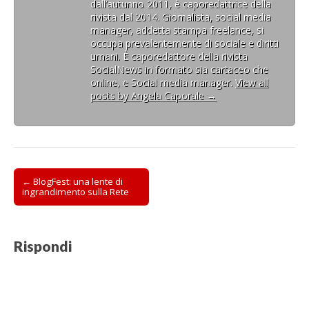
dall’autunno 2011, è caporedattrice della
rivista dal 2014. Giornalista, social media
manager, addetta stampa freelance, si
occupa prevalentemente di sociale e diritti
umani. È caporedattore della rivista
SocialNews in formato sia cartaceo che
online, e Social media manager.
View all
posts by Angela Caporale
→
Post
← BlogFest: una lente di
ingrandimento sulla Rete
navigation
Rispondi