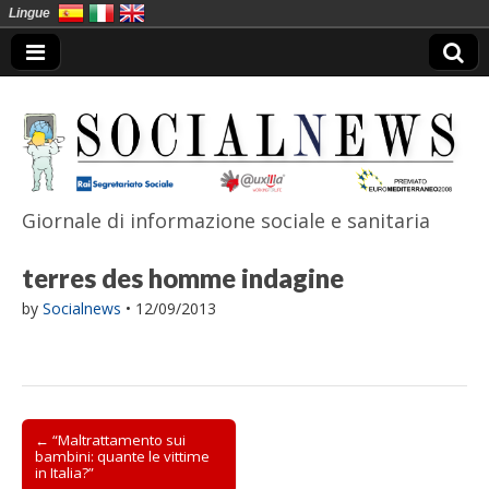
Lingue
Giornale di informazione sociale e sanitaria
SocialNews
terres des homme indagine
by
Socialnews
•
12/09/2013
Post
← “Maltrattamento sui
bambini: quante le vittime
navigation
in Italia?”