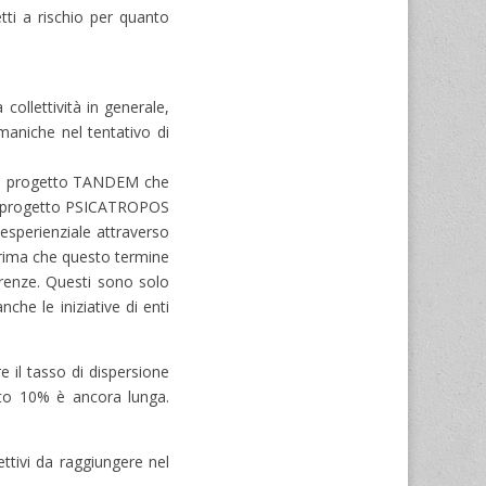
tti a rischio per quanto
ollettività in generale,
maniche nel tentativo di
pi: il progetto TANDEM che
; il progetto PSICATROPOS
esperienziale attraverso
prima che questo termine
erenze. Questi sono solo
he le iniziative di enti
e il tasso di dispersione
rato 10% è ancora lunga.
ettivi da raggiungere nel