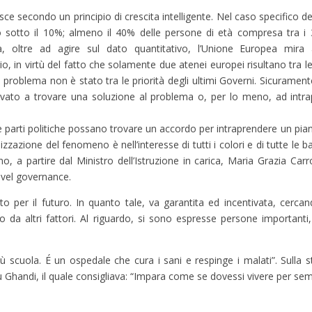
e secondo un principio di crescita intelligente. Nel caso specifico del
co sotto il 10%; almeno il 40% delle persone di età compresa tra i
ra, oltre ad agire sul dato quantitativo, l’Unione Europea mira 
io, in virtù del fatto che solamente due atenei europei risultano tra le
problema non è stato tra le priorità degli ultimi Governi. Sicuramente, 
vato a trovare una soluzione al problema o, per lo meno, ad intrap
 parti politiche possano trovare un accordo per intraprendere un pian
izzazione del fenomeno è nell’interesse di tutti i colori e di tutte le 
no, a partire dal Ministro dell’Istruzione in carica, Maria Grazia Carr
evel governance.
o per il futuro. In quanto tale, va garantita ed incentivata, cercand
, o da altri fattori. Al riguardo, si sono espresse persone important
 più scuola. É un ospedale che cura i sani e respinge i malati”. Sulla
fu Ghandi, il quale consigliava: “Impara come se dovessi vivere per sem