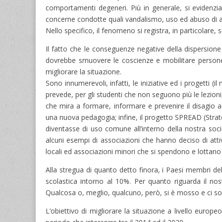
comportamenti degeneri. Più in generale, si evidenzia
concerne condotte quali vandalismo, uso ed abuso di al
Nello specifico, il fenomeno si registra, in particolare,
Il fatto che le conseguenze negative della dispersione
dovrebbe smuovere le coscienze e mobilitare persone 
migliorare la situazione.
Sono innumerevoli, infatti, le iniziative ed i progetti (
prevede, per gli studenti che non seguono più le lezion
che mira a formare, informare e prevenire il disagio
una nuova pedagogia; infine, il progetto SPREAD (Stra
diventasse di uso comune all’interno della nostra soci
alcuni esempi di associazioni che hanno deciso di atti
locali ed associazioni minori che si spendono e lottano p
Alla stregua di quanto detto finora, i Paesi membri del
scolastica intorno al 10%. Per quanto riguarda il no
Qualcosa o, meglio, qualcuno, però, si è mosso e ci so
L’obiettivo di migliorare la situazione a livello europ