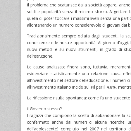
Il problema che scaturisce dalla società appare, anche 
soldi e popolarità senza il minimo sforzo. A gettare b
quella di poter toccare i massimi livelli senza una pa
allontanando un numero considerevole di giovani dai ba
Tradizionalmente sempre odiata dagli studenti, la scu
conoscenze e le nostre opportunità. Al giorno d’oggi, 
nuovi metodi e su nuovi strumenti, in grado di stuzz
dell’istruzione.
Le cause analizzate finora sono, tuttavia, meramente 
evidenziare statisticamente una relazione causa-eff
all’investimento nel settore dell’educazione. I numeri ci
all’investimento italiano incide sul Pil per il 4,8%, men
La riflessione risulta spontanea: come fa uno studente a
il Governo stesso?
I ragazzi che compiono la scelta di abbandonare la sc
confermato anche dai numeri di alcune ricerche: uno
dell’adolescente) compiuto nel 2007 nel territorio 