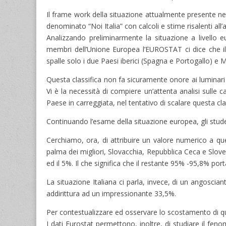
Il frame work della situazione attualmente presente nel 
denominato “Noi Italia” con calcoli e stime risalenti all
Analizzando preliminarmente la situazione a livello eu
membri dell’Unione Europea l’EUROSTAT ci dice che il 
spalle solo i due Paesi iberici (Spagna e Portogallo) e 
Questa classifica non fa sicuramente onore ai luminari it
Vi è la necessità di compiere un’attenta analisi sulle 
Paese in carreggiata, nel tentativo di scalare questa cla
Continuando l’esame della situazione europea, gli studen
Cerchiamo, ora, di attribuire un valore numerico a qu
palma dei migliori, Slovacchia, Repubblica Ceca e Sloveni
ed il 5%. Il che significa che il restante 95% -95,8% port
La situazione Italiana ci parla, invece, di un angosc
addirittura ad un impressionante 33,5%.
Per contestualizzare ed osservare lo scostamento di qu
I dati Eurostat permettono, inoltre, di studiare il fen