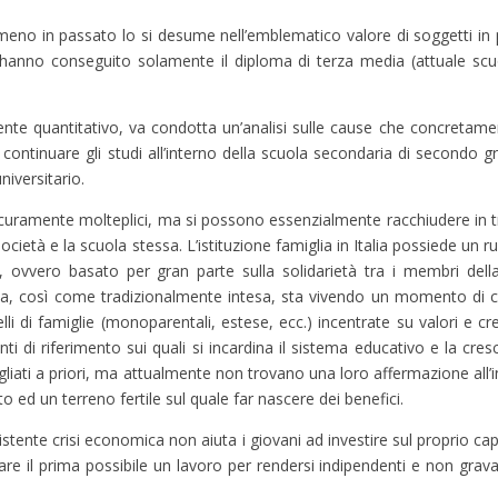
eno in passato lo si desume nell’emblematico valore di soggetti in p
e hanno conseguito solamente il diploma di terza media (attuale sc
nte quantitativo, va condotta un’analisi sulle cause che concretam
 continuare gli studi all’interno della scuola secondaria di secondo 
niversitario.
 sicuramente molteplici, ma si possono essenzialmente racchiudere in 
ocietà e la scuola stessa. L’istituzione famiglia in Italia possiede un 
, ovvero basato per gran parte sulla solidarietà tra i membri della
glia, così come tradizionalmente intesa, sta vivendo un momento di c
li di famiglie (monoparentali, estese, ecc.) incentrate su valori e 
di riferimento sui quali si incardina il sistema educativo e la cresc
liati a priori, ma attualmente non trovano una loro affermazione all’in
ed un terreno fertile sul quale far nascere dei benefici.
nsistente crisi economica non aiuta i giovani ad investire sul proprio 
ercare il prima possibile un lavoro per rendersi indipendenti e non g