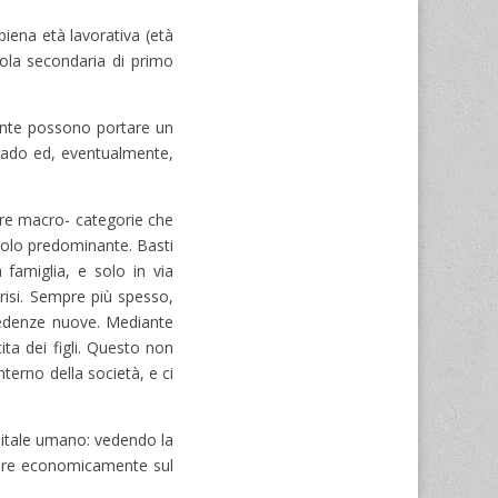
iena età lavorativa (età
uola secondaria di primo
ente possono portare un
grado ed, eventualmente,
tre macro- categorie che
ruolo predominante. Basti
 famiglia, e solo in via
risi. Sempre più spesso,
credenze nuove. Mediante
ita dei figli. Questo non
terno della società, e ci
capitale umano: vedendo la
ravare economicamente sul