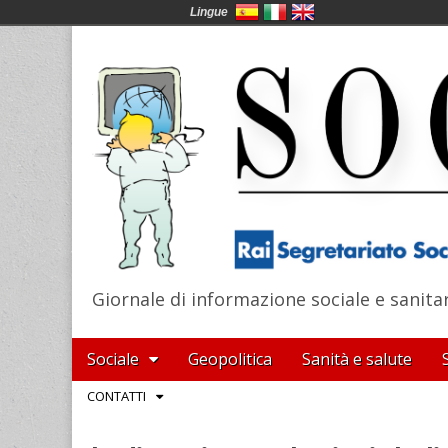
Lingue
Giornale di informazione sociale e sanita
SocialNews
Main
Skip
Sociale
Geopolitica
Sanità e salute
menu
to
Sub
CONTATTI
content
menu