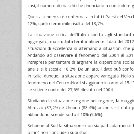
casi, il numero di maschi che rinunciano a concludere g
Questa tendenza è confermata in tutti i Paesi del Vecch
12%, quello femminile risulta del 13,7%.
La situazione critica dell’Italia rispetto agli stand
aggregato, ma studiata territorialmente. I dati del 2012
situazioni di eccellenza si alternano a situazioni ch
Andando ad osservare il fenomeno dal 2004 al 2011, 
intraprese per tentare di arginare la dispersione scolas
analisi si è scesi al 18,2%. Da un lato, il dato può co
In Italia, dunque, la situazione appare variegata. Nello 
fenomeno nel Centro-Nord si aggirano intorno al 15-17
se si tiene conto del 27,6% rilevato nel 2004.
Studiando la situazione regione per regione, la maggior
Abruzzo (87,2%) e Umbria (88,4%) anche se il dato più 
abbandono scende sotto il 10% (9,6%).
Sebbene al Sud la situazione non sia particolarmente buon
ogni 4 non conclude i suoi studi.