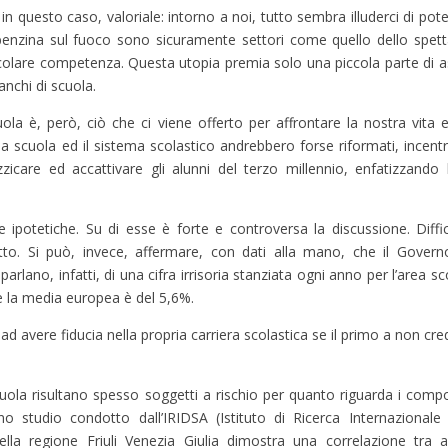
in questo caso, valoriale: intorno a noi, tutto sembra illuderci di po
enzina sul fuoco sono sicuramente settori come quello dello spettaco
rticolare competenza. Questa utopia premia solo una piccola parte di 
nchi di scuola.
ola è, però, ciò che ci viene offerto per affrontare la nostra vita 
la scuola ed il sistema scolastico andrebbero forse riformati, incen
icare ed accattivare gli alunni del terzo millennio, enfatizzando 
ipotetiche. Su di esse è forte e controversa la discussione. Diffic
etto. Si può, invece, affermare, con dati alla mano, che il Govern
 parlano, infatti, di una cifra irrisoria stanziata ogni anno per l’area 
tre la media europea è del 5,6%.
d avere fiducia nella propria carriera scolastica se il primo a non cre
uola risultano spesso soggetti a rischio per quanto riguarda i compo
 studio condotto dall’IRIDSA (Istituto di Ricerca Internazionale 
della regione Friuli Venezia Giulia dimostra una correlazione tra