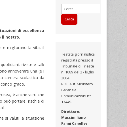
Ricerca
per:
ituazioni di eccellenza
il nostro.
e migliorano la vita, il
Testata giornalistica
registrata presso il
quotidiani, riviste e talk
Tribunale di Trieste
sono annoverare una (e i
n. 1089 del 27 luglio
a carriera scolastica da
2004
secondo grado.
ROC Aut. Ministero
Garanzie
n rosea, è anche vero che
Comunicazioni n°
o può portare, rischia di
13449.
ali.
Direttore:
Massimiliano
 si valuti la situazione
Fanni Canelles