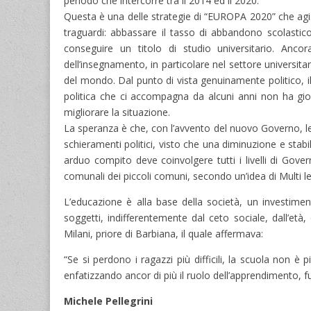
periodo che intercorre tra il 2014 ed il 2020.
Questa è una delle strategie di “EUROPA 2020” che agisc
traguardi: abbassare il tasso di abbandono scolasti
conseguire un titolo di studio universitario. Anco
dell’insegnamento, in particolare nel settore universitar
del mondo. Dal punto di vista genuinamente politico, il 
politica che ci accompagna da alcuni anni non ha gio
migliorare la situazione.
La speranza è che, con l’avvento del nuovo Governo, le
schieramenti politici, visto che una diminuzione e stabil
arduo compito deve coinvolgere tutti i livelli di Gover
comunali dei piccoli comuni, secondo un’idea di Multi l
L’educazione è alla base della società, un investiment
soggetti, indifferentemente dal ceto sociale, dall’età
Milani, priore di Barbiana, il quale affermava:
“Se si perdono i ragazzi più difficili, la scuola non è
enfatizzando ancor di più il ruolo dell’apprendimento, 
Michele Pellegrini