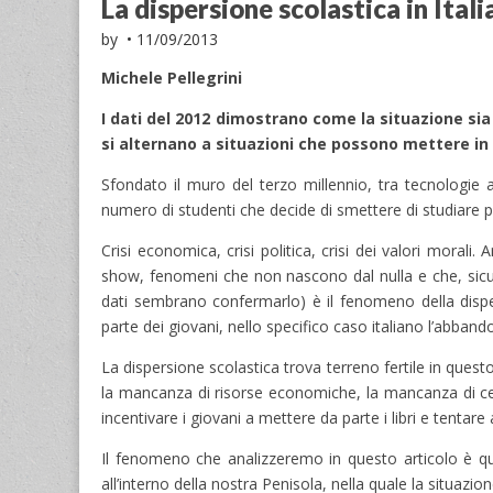
La dispersione scolastica in Itali
by
•
11/09/2013
Michele Pellegrini
I dati del 2012 dimostrano come la situazione sia 
si alternano a situazioni che possono mettere in
Sfondato il muro del terzo millennio, tra tecnologie a
numero di studenti che decide di smettere di studiare
Crisi economica, crisi politica, crisi dei valori morali.
show, fenomeni che non nascono dal nulla e che, sicu
dati sembrano confermarlo) è il fenomeno della disper
parte dei giovani, nello specifico caso italiano l’abb
La dispersione scolastica trova terreno fertile in quest
la mancanza di risorse economiche, la mancanza di certe
incentivare i giovani a mettere da parte i libri e tentare a
Il fenomeno che analizzeremo in questo articolo è qua
all’interno della nostra Penisola, nella quale la situaz