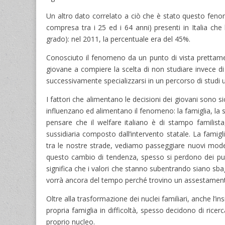
Un altro dato correlato a ciò che è stato questo fenom
compresa tra i 25 ed i 64 anni) presenti in Italia ch
grado): nel 2011, la percentuale era del 45%.
Conosciuto il fenomeno da un punto di vista prettame
giovane a compiere la scelta di non studiare invece di
successivamente specializzarsi in un percorso di studi u
I fattori che alimentano le decisioni dei giovani sono
influenzano ed alimentano il fenomeno: la famiglia, la s
pensare che il welfare italiano è di stampo familista
sussidiaria composto dall’intervento statale. La fami
tra le nostre strade, vediamo passeggiare nuovi model
questo cambio di tendenza, spesso si perdono dei punti 
significa che i valori che stanno subentrando siano sbag
vorrà ancora del tempo perché trovino un assestamento 
Oltre alla trasformazione dei nuclei familiari, anche l’i
propria famiglia in difficoltà, spesso decidono di ric
proprio nucleo.