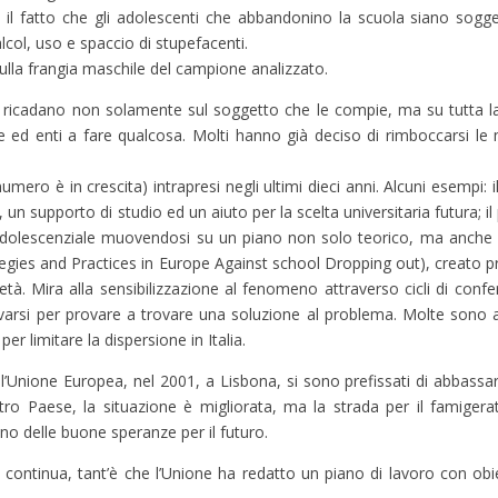
 il fatto che gli adolescenti che abbandonino la scuola siano sogge
col, uso e spaccio di stupefacenti.
 sulla frangia maschile del campione analizzato.
 ricadano non solamente sul soggetto che le compie, ma su tutta la c
ed enti a fare qualcosa. Molti hanno già deciso di rimboccarsi le 
il numero è in crescita) intrapresi negli ultimi dieci anni. Alcuni esem
i, un supporto di studio ed un aiuto per la scelta universitaria futura
 adolescenziale muovendosi su un piano non solo teorico, ma anche 
tegies and Practices in Europe Against school Dropping out), creato 
età. Mira alla sensibilizzazione al fenomeno attraverso cicli di conf
varsi per provare a trovare una soluzione al problema. Molte sono anc
er limitare la dispersione in Italia.
l’Unione Europea, nel 2001, a Lisbona, si sono prefissati di abbassar
stro Paese, la situazione è migliorata, ma la strada per il famige
no delle buone speranze per il futuro.
eo continua, tant’è che l’Unione ha redatto un piano di lavoro con obi