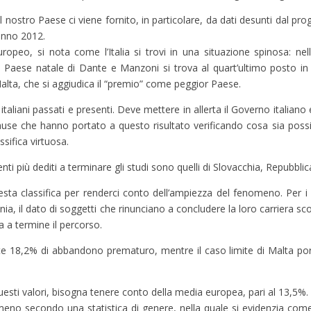
nostro Paese ci viene fornito, in particolare, da dati desunti dal prog
’anno 2012.
ropeo, si nota come l’Italia si trovi in una situazione spinosa: nell
Paese natale di Dante e Manzoni si trova al quart’ultimo posto in 
Malta, che si aggiudica il “premio” come peggior Paese.
aliani passati e presenti. Deve mettere in allerta il Governo italiano 
cause che hanno portato a questo risultato verificando cosa sia possib
ssifica virtuosa.
ti più dediti a terminare gli studi sono quelli di Slovacchia, Repubbli
esta classifica per renderci conto dell’ampiezza del fenomeno. Per 
a, il dato di soggetti che rinunciano a concludere la loro carriera scol
a a termine il percorso.
iante 18,2% di abbandono prematuro, mentre il caso limite di Malta p
esti valori, bisogna tenere conto della media europea, pari al 13,5%.
omeno secondo una statistica di genere, nella quale si evidenzia come,