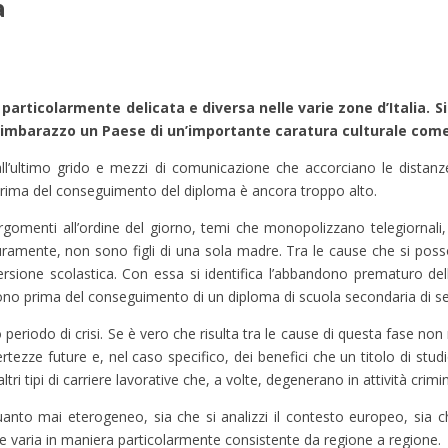
a
particolarmente delicata e diversa nelle varie zone d’Italia. S
 imbarazzo un Paese di un’importante caratura culturale come 
ll’ultimo grido e mezzi di comunicazione che accorciano le distanze 
 prima del conseguimento del diploma è ancora troppo alto.
 Argomenti all’ordine del giorno, temi che monopolizzano telegiornali, 
ramente, non sono figli di una sola madre. Tra le cause che si pos
sione scolastica. Con essa si identifica l’abbandono prematuro dell
andono prima del conseguimento di un diploma di scuola secondaria di 
o periodo di crisi. Se è vero che risulta tra le cause di questa fase no
zze future e, nel caso specifico, dei benefici che un titolo di studi
ltri tipi di carriere lavorative che, a volte, degenerano in attività crimin
nto mai eterogeneo, sia che si analizzi il contesto europeo, sia che
ione varia in maniera particolarmente consistente da regione a regione.