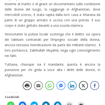
insieme al marito e di girare un documentario sulla condizione
delle donne del luogo, lo raggiunge in Afghanistan, dove
mercoledì scorso, è stata rapita dalla loro casa a Kharana da
parte di un gruppo armato e uccisa con una pistola. Il suo
corpo è stato gettato davanti a una scuola islamica.
Nonostante la polizia locale sostenga che il delitto sia opera
dei talebani contrariati per l’impegno sociale della donna,
ancora nessuna rivendicazione da parte dei militanti islamici. Il
loro portavoce, Zabihullah Mujahid, nega ogni coinvolgimento
nei fatti.
Tuttavia, chiunque sia il mandante, questa è ancora la
punizione per chi grida a voce alta i diritti delle donne, in
Afghanistan.
Condividi:
F
F
F
F
F
F
F