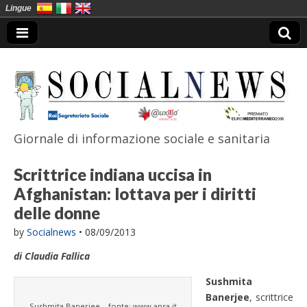
Lingue
Giornale di informazione sociale e sanitaria
SocialNews
Scrittrice indiana uccisa in
Afghanistan: lottava per i diritti
delle donne
by
Socialnews
•
08/09/2013
di Claudia Fallica
Sushmita
Banerjee
, scrittrice
Sushmita Banerjee – fonte: www.ansa.it