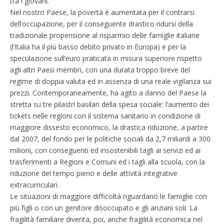
tra i giovani.
Nel nostro Paese, la povertà è aumentata per il contrarsi
dell’occupazione, per il conseguente drastico ridursi della
tradizionale propensione al risparmio delle famiglie italiane
(l’Italia ha il più basso debito privato in Europa) e per la
speculazione sull’euro praticata in misura superiore rispetto
agli altri Paesi membri, con una durata troppo breve del
regime di doppia valuta ed in assenza di una reale vigilanza sui
prezzi. Contemporaneamente, ha agito a danno del Paese la
stretta su tre pilastri basilari della spesa sociale: l’aumento dei
tickets nelle regioni con il sistema sanitario in condizione di
maggiore dissesto economico, la drastica riduzione, a partire
dal 2007, del fondo per le politiche sociali da 2,7 miliardi a 300
milioni, con conseguenti ed insostenibili tagli ai servizi ed ai
trasferimenti a Regioni e Comuni ed i tagli alla scuola, con la
riduzione del tempo pieno e delle attività integrative
extracurriculari.
Le situazioni di maggiore difficoltà riguardano le famiglie con
più figli o con un genitore disoccupato e gli anziani soli. La
fragilità familiare diventa, poi, anche fragilità economica nel