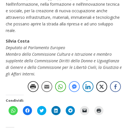
Nell’informazione, nella formazione e nell’innovazione tecnica
e sociale, per la creazione di nuova occupazione anche
attraverso infrastrutture, materiali, immateriali e tecnologiche
che possano aprire la strada alla ripresa e ad uno sviluppo
reale.
Silvia Costa
Deputato al Parlamento Europeo
Membro della Commissione Cultura e Istruzione e membro
supplente della Commissione Diritti della Donna e Uguaglianza
di Genere e della Commissione per le Libertà Civili, la Giustizia e
gli Affari Interni.
Condividi:
F
F
F
F
F
F
F
a
a
a
a
a
a
a
i
i
i
i
i
i
i
c
c
c
c
c
c
c
l
l
l
l
l
l
l