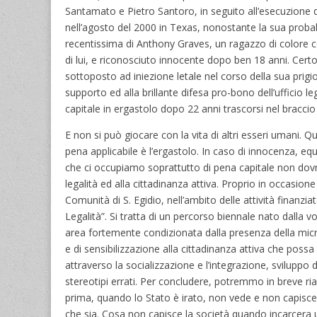
Santamato e Pietro Santoro, in seguito all’esecuzione 
nell’agosto del 2000 in Texas, nonostante la sua probab
recentissima di Anthony Graves, un ragazzo di colore c
di lui, e riconosciuto innocente dopo ben 18 anni. Cer
sottoposto ad iniezione letale nel corso della sua prigio
supporto ed alla brillante difesa pro-bono dell’ufficio 
capitale in ergastolo dopo 22 anni trascorsi nel bracci
E non si può giocare con la vita di altri esseri umani.
pena applicabile è l’ergastolo. In caso di innocenza, e
che ci occupiamo soprattutto di pena capitale non dovreb
legalità ed alla cittadinanza attiva. Proprio in occasion
Comunità di S. Egidio, nell’ambito delle attività finanzi
Legalità”. Si tratta di un percorso biennale nato dalla v
area fortemente condizionata dalla presenza della mic
e di sensibilizzazione alla cittadinanza attiva che pos
attraverso la socializzazione e l’integrazione, sviluppo d
stereotipi errati. Per concludere, potremmo in breve ria
prima, quando lo Stato è irato, non vede e non capisc
che sia. Cosa non capisce la società quando incarcera 