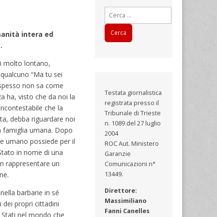
Ricerca
per:
manità intera ed
.
i molto lontano,
 qualcuno “Ma tu sei
, spesso non sa come
Testata giornalistica
za ha, visto che da noi la
registrata presso il
incontestabile che la
Tribunale di Trieste
a, debba riguardare noi
n. 1089 del 27 luglio
la famiglia umana. Dopo
2004
ssere umano possiede per il
ROC Aut. Ministero
 Stato in nome di una
Garanzie
non rappresentare un
Comunicazioni n°
ne.
13449.
Direttore:
nella barbarie in sé
Massimiliano
dei propri cittadini
Fanni Canelles
li Stati nel mondo che