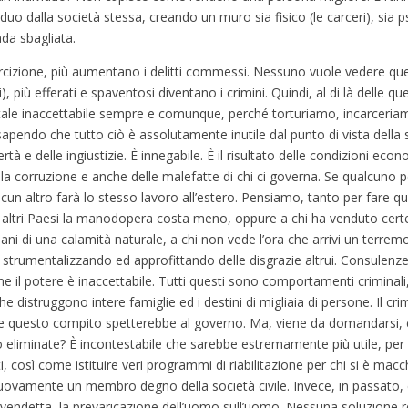
iduo dalla società stessa, creando un muro sia fisico (le carceri), sia
ada sbagliata.
ercizione, più aumentano i delitti commessi. Nessuno vuole vedere qu
, più efferati e spaventosi diventano i crimini. Quindi, al di là delle qu
ale inaccettabile sempre e comunque, perché torturiamo, incarceriamo
apendo che tutto ciò è assolutamente inutile dal punto di vista della s
 e delle ingiustizie. È innegabile. È il risultato delle condizioni econ
 della corruzione e anche delle malefatte di chi ci governa. Se qualcuno
alcun altro farà lo stesso lavoro all’estero. Pensiamo, tanto per fare q
 in altri Paesi la manodopera costa meno, oppure a chi ha venduto cer
omani di una calamità naturale, a chi non vede l’ora che arrivi un terrem
o strumentalizzando ed approfittando delle disgrazie altrui. Consulenze
e il potere è inaccettabile. Tutti questi sono comportamenti criminali,
 distruggono intere famiglie ed i destini di migliaia di persone. Il cr
 e questo compito spetterebbe al governo. Ma, viene da domandarsi, 
liminate? È incontestabile che sarebbe estremamente più utile, per l
ti, così come istituire veri programmi di riabilitazione per chi si è mac
are nuovamente un membro degno della società civile. Invece, in passato
a vendetta, la prevaricazione dell’uomo sull’uomo. Nessuna soluzione r