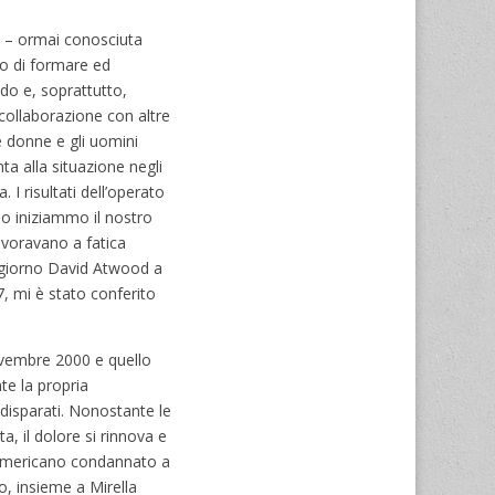
ne – ormai conosciuta
lo di formare ed
ondo e, soprattutto,
collaborazione con altre
le donne e gli uomini
a alla situazione negli
I risultati dell’operato
do iniziammo il nostro
avoravano a fatica
n giorno David Atwood a
, mi è stato conferito
novembre 2000 e quello
te la propria
 disparati. Nonostante le
a, il dolore si rinnova e
n americano condannato a
, insieme a Mirella