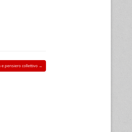
che si sia mai
a e pensiero collettivo →