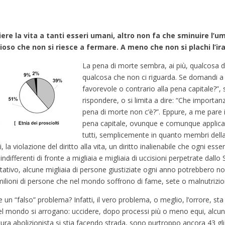
iere la vita a tanti esseri umani, altro non fa che sminuire l’u
oso che non si riesce a fermare. A meno che non si plachi l’ira
La pena di morte sembra, ai più, qualcosa d
qualcosa che non ci riguarda. Se domandi a
favorevole o contrario alla pena capitale?”
rispondere, o si limita a dire: “Che importan
pena di morte non c’è?”. Eppure, a me pare 
pena capitale, ovunque e comunque applicat
tutti, semplicemente in quanto membri del
ni, la violazione del diritto alla vita, un diritto inalienabile che ogni e
ifferenti di fronte a migliaia e migliaia di uccisioni perpetrate dallo
titativo, alcune migliaia di persone giustiziate ogni anno potrebbero 
ilioni di persone che nel mondo soffrono di fame, sete o malnutrizio
un “falso” problema? Infatti, il vero problema, o meglio, l’orrore, sta 
i del mondo si arrogano: uccidere, dopo processi più o meno equi, alcuni 
ultura abolizionista si stia facendo strada, sono purtroppo ancora 43 g