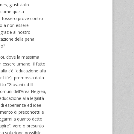
es, giustiziato
, come quella
vi fossero prove contro
to a non essere
 grazie al nostro
utazione della pena
lo?
 noi, dove la massima
n essere umano. Il fatto
lia c’è l’educazione alla
or Life), promossa dalla
to “Giovani ed Ill-
 Comuni dell’Area Flegrea,
ucazione alla legalità
 di esperienze ed idee
ramento di preconcetti e
llegarmi a quanto detto
apire”, vero o presunto
ca soluzione possibile,