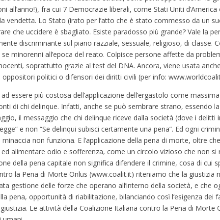
 all’anno!), fra cui 7 Democrazie liberali, come Stati Uniti d’America
lla vendetta. Lo Stato (irato per l’atto che è stato commesso da un su
re che uccidere è sbagliato. Esiste paradosso più grande? Vale la pen
te discriminante sul piano razziale, sessuale, religioso, di classe. C
he se minorenni all’epoca del reato. Colpisce persone affette da proble
 innocenti, soprattutto grazie al test del DNA. Ancora, viene usata anc
ositori politici o difensori dei diritti civili (per info: www.worldcoali
tre ad essere più costosa dell’applicazione dell’ergastolo come massim
nti di chi delinque. Infatti, anche se può sembrare strano, essendo la
o, il messaggio che chi delinque riceve dalla società (dove i delitti
egge” e non “Se delinqui subisci certamente una pena”. Ed ogni criminal
minaccia non funziona. E l’applicazione della pena di morte, oltre che t
a ed alimentare odio e sofferenza, come un circolo vizioso che non si 
zione della pena capitale non significa difendere il crimine, cosa di cu
ontro la Pena di Morte Onlus (www.coalit.it) riteniamo che la giustizi
rata gestione delle forze che operano all’interno della società, e che
a pena, opportunità di riabilitazione, bilanciando così l’esigenza dei fam
 giustizia. Le attività della Coalizione Italiana contro la Pena di Morte
i umani.