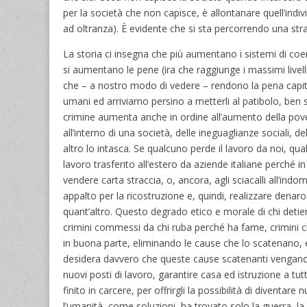
per la società che non capisce, è allontanare quell’indiv
ad oltranza). È evidente che si sta percorrendo una str
La storia ci insegna che più aumentano i sistemi di co
si aumentano le pene (ira che raggiunge i massimi livelli)
che – a nostro modo di vedere – rendono la pena capit
umani ed arriviamo persino a metterli al patibolo, ben s
crimine aumenta anche in ordine all’aumento della povertà
all’interno di una società, delle ineguaglianze sociali,
altro lo intasca. Se qualcuno perde il lavoro da noi, qu
lavoro trasferito all’estero da aziende italiane perché
vendere carta straccia, o, ancora, agli sciacalli all’ind
appalto per la ricostruzione e, quindi, realizzare denar
quant’altro. Questo degrado etico e morale di chi detien
crimini commessi da chi ruba perché ha fame, crimini che
in buona parte, eliminando le cause che lo scatenano,
desidera davvero che queste cause scatenanti vengano e
nuovi posti di lavoro, garantire casa ed istruzione a tut
finito in carcere, per offrirgli la possibilità di divent
l’umanità, come soluzioni, ha trovato solo la guerra, l