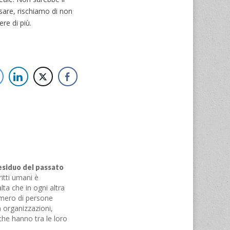
are, rischiamo di non
re di più.
residuo del passato
ritti umani è
ta che in ogni altra
umero di persone
 organizzazioni,
che hanno tra le loro
zione della pena capitale