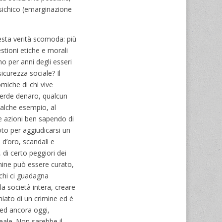
 psichico (emarginazione
esta verità scomoda: più
estioni etiche e morali
 per anni degli esseri
icurezza sociale? Il
omiche di chi vive
 perde denaro, qualcun
ualche esempio, al
te azioni ben sapendo di
oto per aggiudicarsi un
 d’oro, scandali e
 di certo peggiori dei
imine può essere curato,
chi ci guadagna
a società intera, creare
chiato di un crimine ed è
, ed ancora oggi,
eale. Non sarebbe il