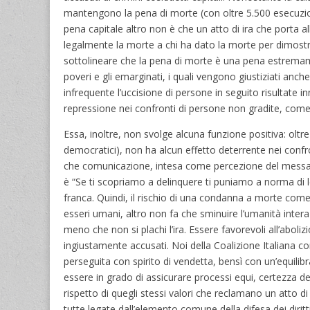
mantengono la pena di morte (con oltre 5.500 esecuzioni
pena capitale altro non è che un atto di ira che porta a
legalmente la morte a chi ha dato la morte per dimostra
sottolineare che la pena di morte è una pena estremamen
poveri e gli emarginati, i quali vengono giustiziati anc
infrequente l’uccisione di persone in seguito risultate
repressione nei confronti di persone non gradite, come opp
Essa, inoltre, non svolge alcuna funzione positiva: ol
democratici), non ha alcun effetto deterrente nei confro
che comunicazione, intesa come percezione del messaggi
è “Se ti scopriamo a delinquere ti puniamo a norma di l
franca. Quindi, il rischio di una condanna a morte come 
esseri umani, altro non fa che sminuire l’umanità inter
meno che non si plachi l’ira. Essere favorevoli all’aboli
ingiustamente accusati. Noi della Coalizione Italiana c
perseguita con spirito di vendetta, bensì con un’equilib
essere in grado di assicurare processi equi, certezza dell
rispetto di quegli stessi valori che reclamano un atto di
tutte legate dall’elemento comune della difesa dei diritt