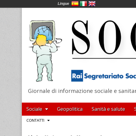
Lingue
Giornale di informazione sociale e sanita
SocialNews
Main
Skip
Sociale
Geopolitica
Sanità e salute
menu
to
Sub
CONTATTI
content
menu