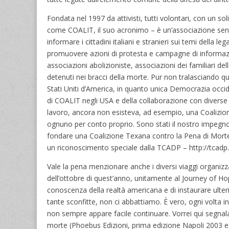
Fondata nel 1997 da attivisti, tutti volontari, con un so
come COALIT, il suo acronimo – è un’associazione senza 
informare i cittadini italiani e stranieri sui temi della l
promuovere azioni di protesta e campagne di informazio
associazioni abolizioniste, associazioni dei familiari del
detenuti nei bracci della morte. Pur non tralasciando q
Stati Uniti d’America, in quanto unica Democrazia occide
di COALIT negli USA e della collaborazione con diverse
lavoro, ancora non esisteva, ad esempio, una Coalizione
ognuno per conto proprio. Sono stati il nostro impegno 
fondare una Coalizione Texana contro la Pena di Morte, 
un riconoscimento speciale dalla TCADP – http://tcadp
Vale la pena menzionare anche i diversi viaggi organizz
dell’ottobre di quest’anno, unitamente al Journey of Ho
conoscenza della realtà americana e di instaurare ulteri
tante sconfitte, non ci abbattiamo. È vero, ogni volta in
non sempre appare facile continuare. Vorrei qui segnal
morte (Phoebus Edizioni, prima edizione Napoli 2003 