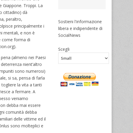
 e Giappone. Troppi. La
o cittadino) dà
a, peraltro,
Sostieni l'informazione
olpisce principalmente i
libera e indipendente di
mi mentali, e non è
SocialNews
he come forma di
tion.org).
Scegli
a pena (almeno nei Paesi
 deterrenza nient’altro
 impuniti sono numerosi)
e, si sa, pensa di farla
ogliere la vita a tanti
riesce a fermare. A
i spesso veniamo
a non debba mai essere
 ogni comunità debba
iliari delle vittime ed il
 Onlus sono molteplici e