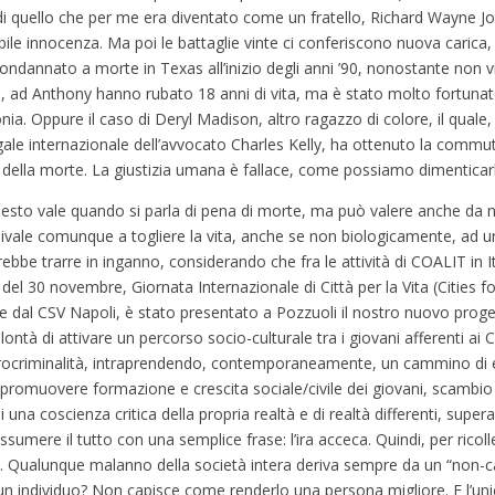
di quello che per me era diventato come un fratello, Richard Wayne Jon
ile innocenza. Ma poi le battaglie vinte ci conferiscono nuova carica
ondannato a morte in Texas all’inizio degli anni ’90, nonostante non 
to, ad Anthony hanno rubato 18 anni di vita, ma è stato molto fortuna
nia. Oppure il caso di Deryl Madison, altro ragazzo di colore, il quale,
legale internazionale dell’avvocato Charles Kelly, ha ottenuto la comm
o della morte. La giustizia umana è fallace, come possiamo dimenticar
 Questo vale quando si parla di pena di morte, ma può valere anche da
quivale comunque a togliere la vita, anche se non biologicamente, ad u
be trarre in inganno, considerando che fra le attività di COALIT in Ita
e del 30 novembre, Giornata Internazionale di Città per la Vita (Cities f
ate dal CSV Napoli, è stato presentato a Pozzuoli il nostro nuovo proget
olontà di attivare un percorso socio-culturale tra i giovani afferenti ai
rocriminalità, intraprendendo, contemporaneamente, un cammino di ed
sa promuovere formazione e crescita sociale/civile dei giovani, scambio
i una coscienza critica della propria realtà e di realtà differenti, supe
ssumere il tutto con una semplice frase: l’ira acceca. Quindi, per rico
e. Qualunque malanno della società intera deriva sempre da un “non-c
un individuo? Non capisce come renderlo una persona migliore. E l’uni