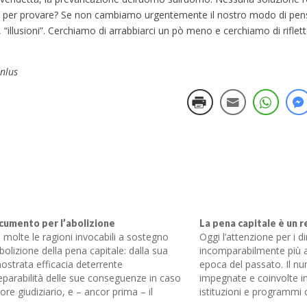
to per provare? Se non cambiamo urgentemente il nostro modo di pens
illusioni”. Cerchiamo di arrabbiarci un pò meno e cerchiamo di riflette
Onlus
ocumento per l’abolizione
La pena capitale è un 
molte le ragioni invocabili a sostegno
Oggi l’attenzione per i di
abolizione della pena capitale: dalla sua
incomparabilmente più al
ostrata efficacia deterrente
epoca del passato. Il n
rreparabilità delle sue conseguenze in caso
impegnate e coinvolte in
rore giudiziario, e – ancor prima – il
istituzioni e programmi 
tto dei diritti fondamentali, della vita
principali finalità l’aboli