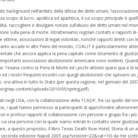
lido background nell’ambito della difesa dei diritti umani, l’associazio
scopo di lucro, apolitica ed apartitica, il cui scopo principale è quel
egalità, raccogliere e divulgare notizie sull’abuso dei diritti umani nel m
ne sulla pena di morte. Intratteniamo regolari contatti e rapporti di 
le vittime, associazioni di legali volontari, nonché rapporti diretti con 
uanto accade in altri Paesi del mondo, COALIT è particolarmente attent
ntale che ancora applica la pena capitale come strumento di giustizia. 
 importanti associazioni abolizioniste americane sono evidenti. Quan
 Texana contro la Pena di Morte ed i pochi attivisti sparsi qua e là l
ed i nostri frequenti incontri con quegli abolizionisti che spinsero u
ora attiva in tutto lo Stato (per questa ragione, nel gennaio del 2007
.org/wp-content/uploads/2010/05/spring.pdf).
ati negli USA, con la collaborazione della TCADP, fra cui quello del 
pe, i quali hanno permesso ai partecipanti di approfondire ulteriormen
ori e proficui rapporti di collaborazione con persone e gruppi fra i più
 cui una persona con la quale siamo entrati in contatto viene giustiziat
are, a questo proposito, il libro Texas Death Row Hotel, Storia di u
e seconda edizione Napoli 2005 asp?sezione=22&cat=10) da me scritto