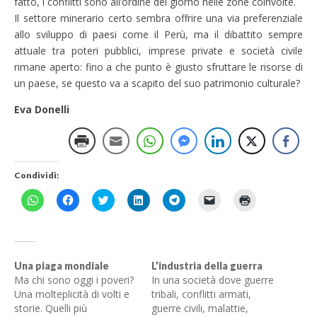
fatto, i conflitti sono all’ordine del giorno nelle zone coinvolte.
Il settore minerario certo sembra offrire una via preferenziale
allo sviluppo di paesi come il Perù, ma il dibattito sempre
attuale tra poteri pubblici, imprese private e società civile
rimane aperto: fino a che punto è giusto sfruttare le risorse di
un paese, se questo va a scapito del suo patrimonio culturale?
Eva Donelli
Condividi:
F
F
F
F
F
F
F
a
a
a
a
a
a
a
i
i
i
i
i
i
i
c
c
c
c
c
c
c
l
l
l
l
l
l
l
i
i
i
i
i
i
i
c
c
c
c
c
c
c
p
p
q
q
p
p
q
Una piaga mondiale
L’industria della guerra
e
e
u
u
e
e
u
Ma chi sono oggi i poveri?
In una società dove guerre
r
r
i
i
r
r
i
c
c
p
p
c
i
p
Una molteplicità di volti e
tribali, conflitti armati,
o
o
e
e
o
n
e
storie. Quelli più
guerre civili, malattie,
n
n
r
r
n
v
r