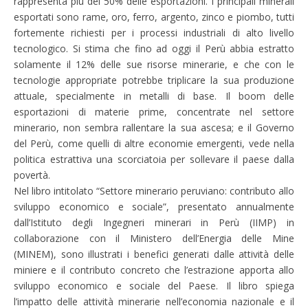
rappresenta più del 50% delle esportazioni. I principali minerali
esportati sono rame, oro, ferro, argento, zinco e piombo, tutti
fortemente richiesti per i processi industriali di alto livello
tecnologico. Si stima che fino ad oggi il Perù abbia estratto
solamente il 12% delle sue risorse minerarie, e che con le
tecnologie appropriate potrebbe triplicare la sua produzione
attuale, specialmente in metalli di base. Il boom delle
esportazioni di materie prime, concentrate nel settore
minerario, non sembra rallentare la sua ascesa; e il Governo
del Perù, come quelli di altre economie emergenti, vede nella
politica estrattiva una scorciatoia per sollevare il paese dalla
povertà.
Nel libro intitolato “Settore minerario peruviano: contributo allo
sviluppo economico e sociale”, presentato annualmente
dall’Istituto degli Ingegneri minerari in Perù (IIMP) in
collaborazione con il Ministero dell’Energia delle Mine
(MINEM), sono illustrati i benefici generati dalle attività delle
miniere e il contributo concreto che l’estrazione apporta allo
sviluppo economico e sociale del Paese. Il libro spiega
l’impatto delle attività minerarie nell’economia nazionale e il