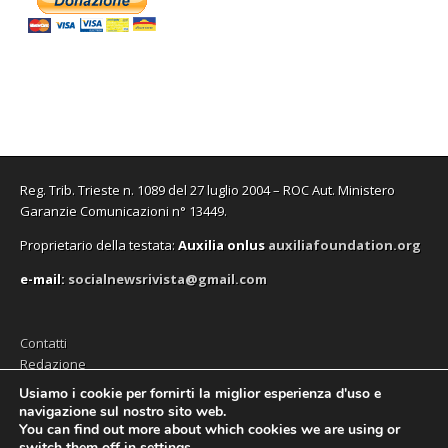
Reg. Trib. Trieste n. 1089 del 27 luglio 2004 – ROC Aut. Ministero
Garanzie Comunicazioni n° 13449.
Proprietario della testata:
A
uxilia onlus
auxiliafoundation.org
e-mail:
socialnewsrivista@gmail.com
Contatti
Redazione
Editore (Auxilia ODV)
Usiamo i cookie per fornirti la miglior esperienza d'uso e
navigazione sul nostro sito web.
Privacy
You can find out more about which cookies we are using or
switch them off in
settings
.