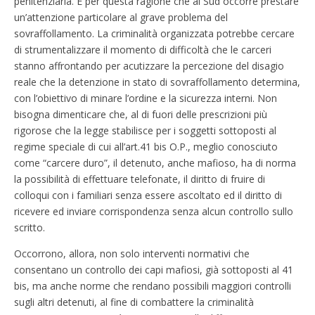
penitenziaria. È per questa ragione che al Sud occorre prestare
un’attenzione particolare al grave problema del
sovraffollamento. La criminalità organizzata potrebbe cercare
di strumentalizzare il momento di difficoltà che le carceri
stanno affrontando per acutizzare la percezione del disagio
reale che la detenzione in stato di sovraffollamento determina,
con l’obiettivo di minare l’ordine e la sicurezza interni. Non
bisogna dimenticare che, al di fuori delle prescrizioni più
rigorose che la legge stabilisce per i soggetti sottoposti al
regime speciale di cui all’art.41 bis O.P., meglio conosciuto
come “carcere duro”, il detenuto, anche mafioso, ha di norma
la possibilità di effettuare telefonate, il diritto di fruire di
colloqui con i familiari senza essere ascoltato ed il diritto di
ricevere ed inviare corrispondenza senza alcun controllo sullo
scritto.
Occorrono, allora, non solo interventi normativi che
consentano un controllo dei capi mafiosi, già sottoposti al 41
bis, ma anche norme che rendano possibili maggiori controlli
sugli altri detenuti, al fine di combattere la criminalità