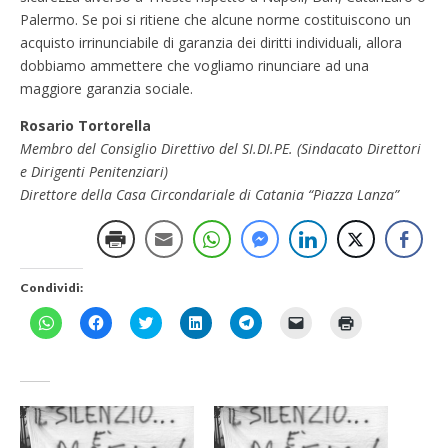
Palermo. Se poi si ritiene che alcune norme costituiscono un
acquisto irrinunciabile di garanzia dei diritti individuali, allora
dobbiamo ammettere che vogliamo rinunciare ad una
maggiore garanzia sociale.
Rosario Tortorella
Membro del Consiglio Direttivo del SI.DI.PE. (Sindacato Direttori
e Dirigenti Penitenziari)
Direttore della Casa Circondariale di Catania “Piazza Lanza”
Condividi:
F
F
F
F
F
F
F
a
a
a
a
a
a
a
i
i
i
i
i
i
i
c
c
c
c
c
c
c
l
l
l
l
l
l
l
i
i
i
i
i
i
i
c
c
c
c
c
c
c
p
p
q
q
p
p
q
e
e
u
u
e
e
u
r
r
i
i
r
r
i