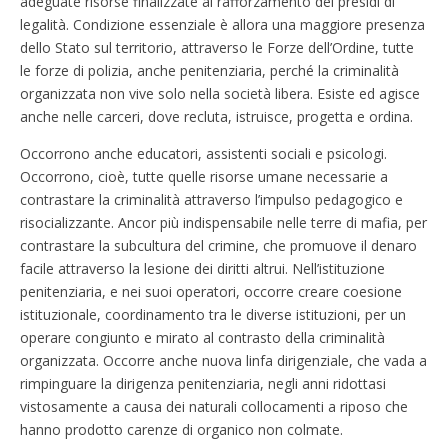
adeguate risorse finalizzate al rafforzamento dei presidi di
legalità. Condizione essenziale è allora una maggiore presenza
dello Stato sul territorio, attraverso le Forze dell’Ordine, tutte
le forze di polizia, anche penitenziaria, perché la criminalità
organizzata non vive solo nella società libera. Esiste ed agisce
anche nelle carceri, dove recluta, istruisce, progetta e ordina.
Occorrono anche educatori, assistenti sociali e psicologi.
Occorrono, cioè, tutte quelle risorse umane necessarie a
contrastare la criminalità attraverso l’impulso pedagogico e
risocializzante. Ancor più indispensabile nelle terre di mafia, per
contrastare la subcultura del crimine, che promuove il denaro
facile attraverso la lesione dei diritti altrui. Nell’istituzione
penitenziaria, e nei suoi operatori, occorre creare coesione
istituzionale, coordinamento tra le diverse istituzioni, per un
operare congiunto e mirato al contrasto della criminalità
organizzata. Occorre anche nuova linfa dirigenziale, che vada a
rimpinguare la dirigenza penitenziaria, negli anni ridottasi
vistosamente a causa dei naturali collocamenti a riposo che
hanno prodotto carenze di organico non colmate.