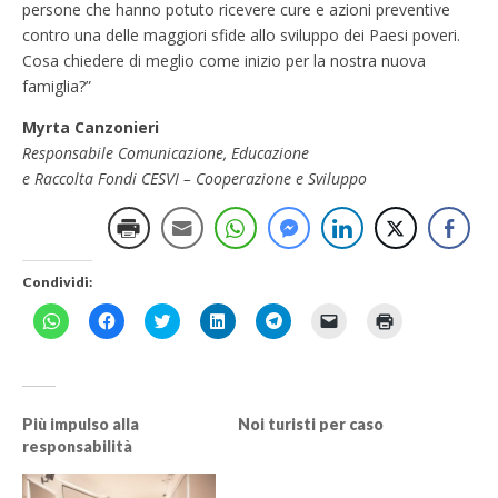
persone che hanno potuto ricevere cure e azioni preventive
contro una delle maggiori sfide allo sviluppo dei Paesi poveri.
Cosa chiedere di meglio come inizio per la nostra nuova
famiglia?”
Myrta Canzonieri
Responsabile Comunicazione, Educazione
e Raccolta Fondi CESVI – Cooperazione e Sviluppo
Condividi:
F
F
F
F
F
F
F
a
a
a
a
a
a
a
i
i
i
i
i
i
i
c
c
c
c
c
c
c
l
l
l
l
l
l
l
i
i
i
i
i
i
i
c
c
c
c
c
c
c
p
p
q
q
p
p
q
Più impulso alla
Noi turisti per caso
e
e
u
u
e
e
u
responsabilità
r
r
i
i
r
r
i
c
c
p
p
c
i
p
o
o
e
e
o
n
e
n
n
r
r
n
v
r