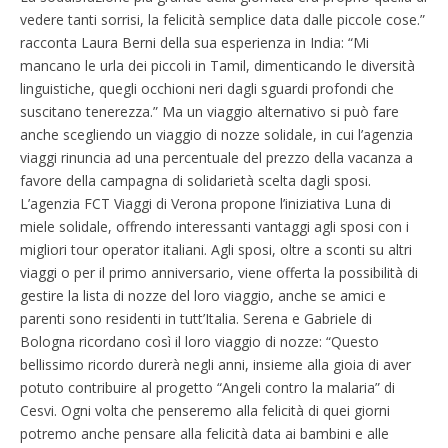
vedere tanti sorrisi, la felicità semplice data dalle piccole cose.”
racconta Laura Berni della sua esperienza in India: “Mi
mancano le urla dei piccoli in Tamil, dimenticando le diversità
linguistiche, quegli occhioni neri dagli sguardi profondi che
suscitano tenerezza.” Ma un viaggio alternativo si può fare
anche scegliendo un viaggio di nozze solidale, in cui l’agenzia
viaggi rinuncia ad una percentuale del prezzo della vacanza a
favore della campagna di solidarietà scelta dagli sposi.
L’agenzia FCT Viaggi di Verona propone l’iniziativa Luna di
miele solidale, offrendo interessanti vantaggi agli sposi con i
migliori tour operator italiani. Agli sposi, oltre a sconti su altri
viaggi o per il primo anniversario, viene offerta la possibilità di
gestire la lista di nozze del loro viaggio, anche se amici e
parenti sono residenti in tutt’Italia. Serena e Gabriele di
Bologna ricordano così il loro viaggio di nozze: “Questo
bellissimo ricordo durerà negli anni, insieme alla gioia di aver
potuto contribuire al progetto “Angeli contro la malaria” di
Cesvi. Ogni volta che penseremo alla felicità di quei giorni
potremo anche pensare alla felicità data ai bambini e alle