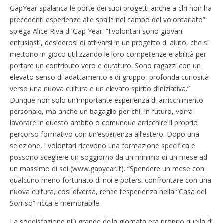
GapYear spalanca le porte dei suoi progetti anche a chi non ha
precedenti esperienze alle spalle nel campo del volontariato”
spiega Alice Riva di Gap Year. ”I volontari sono giovani
entusiasti, desiderosi di attivarsi in un progetto di aiuto, che si
mettono in gioco utilizzando le loro competenze e abilità per
portare un contributo vero e duraturo. Sono ragazzi con un
elevato senso di adattamento e di gruppo, profonda curiosità
verso una nuova cultura e un elevato spirito d’iniziativa.”
Dunque non solo un’importante esperienza di arricchimento
personale, ma anche un bagaglio per chi, in futuro, vorrà
lavorare in questo ambito o comunque arricchire il proprio
percorso formativo con un’esperienza all’estero. Dopo una
selezione, i volontari ricevono una formazione specifica e
possono scegliere un soggiorno da un minimo di un mese ad
un massimo di sei (www.gapyear.it). “Spendere un mese con
qualcuno meno fortunato di noi e potersi confrontare con una
nuova cultura, cosi diversa, rende l’esperienza nella “Casa del
Sorriso” ricca e memorabile.
La soddisfazione più grande della giornata era proprio quella di