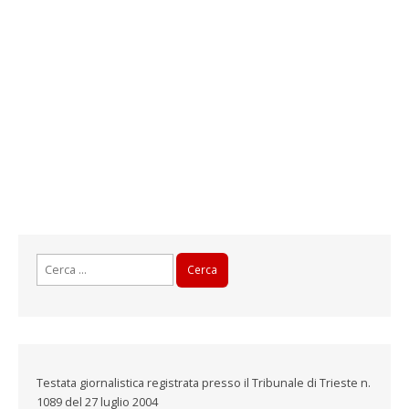
r
a
)
Ricerca
per:
Testata giornalistica registrata presso il Tribunale di Trieste n.
1089 del 27 luglio 2004