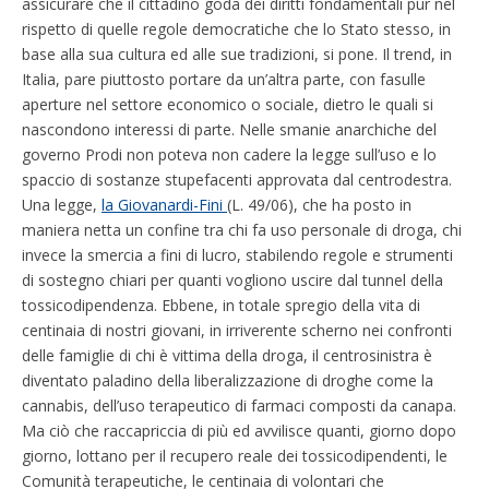
assicurare che il cittadino goda dei diritti fondamentali pur nel
rispetto di quelle regole democratiche che lo Stato stesso, in
base alla sua cultura ed alle sue tradizioni, si pone. Il trend, in
Italia, pare piuttosto portare da un’altra parte, con fasulle
aperture nel settore economico o sociale, dietro le quali si
nascondono interessi di parte. Nelle smanie anarchiche del
governo Prodi non poteva non cadere la legge sull’uso e lo
spaccio di sostanze stupefacenti approvata dal centrodestra.
Una legge,
la Giovanardi-Fini
(L. 49/06), che ha posto in
maniera netta un confine tra chi fa uso personale di droga, chi
invece la smercia a fini di lucro, stabilendo regole e strumenti
di sostegno chiari per quanti vogliono uscire dal tunnel della
tossicodipendenza. Ebbene, in totale spregio della vita di
centinaia di nostri giovani, in irriverente scherno nei confronti
delle famiglie di chi è vittima della droga, il centrosinistra è
diventato paladino della liberalizzazione di droghe come la
cannabis, dell’uso terapeutico di farmaci composti da canapa.
Ma ciò che raccapriccia di più ed avvilisce quanti, giorno dopo
giorno, lottano per il recupero reale dei tossicodipendenti, le
Comunità terapeutiche, le centinaia di volontari che