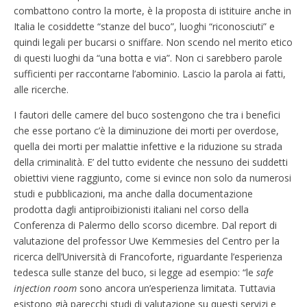
combattono contro la morte, è la proposta di istituire anche in
Italia le cosiddette “stanze del buco”, luoghi “riconosciuti” e
quindi legali per bucarsi o sniffare. Non scendo nel merito etico
di questi luoghi da “una botta e via”. Non ci sarebbero parole
sufficienti per raccontarne l’abominio. Lascio la parola ai fatti,
alle ricerche.
I fautori delle camere del buco sostengono che tra i benefici
che esse portano c’è la diminuzione dei morti per overdose,
quella dei morti per malattie infettive e la riduzione su strada
della criminalità. E’ del tutto evidente che nessuno dei suddetti
obiettivi viene raggiunto, come si evince non solo da numerosi
studi e pubblicazioni, ma anche dalla documentazione
prodotta dagli antiproibizionisti italiani nel corso della
Conferenza di Palermo dello scorso dicembre. Dal report di
valutazione del professor Uwe Kemmesies del Centro per la
ricerca dell’Università di Francoforte, riguardante l’esperienza
tedesca sulle stanze del buco, si legge ad esempio: “le
safe
injection room
sono ancora un’esperienza limitata. Tuttavia
esistono già parecchi studi di valutazione su questi servizi e