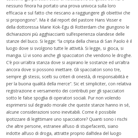
nessuno finora ha portato una prova univoca sulla loro
efficacia e sul fatto che riescano a raggiungere gli obiettivi che
si propongono”. Ma è dal report del pastore Hans Visser e
della dottoressa Marie Kok-Egu di Rotterdam che giungono le
dichiarazioni più agghiaccianti sull’esperienza olandese delle
stanze del buco. Si legge: “la cripta della chiesa di San Paolo è il
luogo dove si svolgono tutte le attività. Si legge, si gioca, si
mangia. Lì vi sono anche gli spacciatori che vendono le droghe.
C’è poi un’altra stanza dove si aspirano le sostanze ed un’altra
ancora dove si possono iniettare. Gli spacciatori sono tre,
sempre gli stessi, scelti su criteri di onestà, di responsabilità e
per la buona qualità della merce”. Sic et simpliciter, con relativa
registrazione e versamento dei contributi per gli spacciatori
sotto le false spoglia di operatori sociali. Pur non volendo
esprimersi sul degrado morale che queste stanze hanno in sé,
alcune considerazioni sono inevitabili. Come è possibile
ipotizzare di legittimare uno spacciatore? Quanti sono i rischi
che altre persone, estranee all’uso di stupefacenti, siano
indotte all’uso di droga, attratte proprio dall’idea del luogo