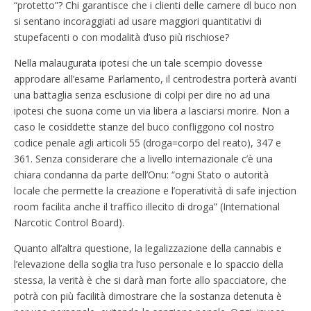
“protetto”? Chi garantisce che i clienti delle camere dl buco non
si sentano incoraggiati ad usare maggiori quantitativi di
stupefacenti o con modalità d’uso più rischiose?
Nella malaugurata ipotesi che un tale scempio dovesse
approdare all’esame Parlamento, il centrodestra porterà avanti
una battaglia senza esclusione di colpi per dire no ad una
ipotesi che suona come un via libera a lasciarsi morire. Non a
caso le cosiddette stanze del buco confliggono col nostro
codice penale agli articoli 55 (droga=corpo del reato), 347 e
361. Senza considerare che a livello internazionale c’è una
chiara condanna da parte dell’Onu: “ogni Stato o autorità
locale che permette la creazione e l’operatività di safe injection
room facilita anche il traffico illecito di droga” (International
Narcotic Control Board).
Quanto all’altra questione, la legalizzazione della cannabis e
l’elevazione della soglia tra l’uso personale e lo spaccio della
stessa, la verità è che si darà man forte allo spacciatore, che
potrà con più facilità dimostrare che la sostanza detenuta è