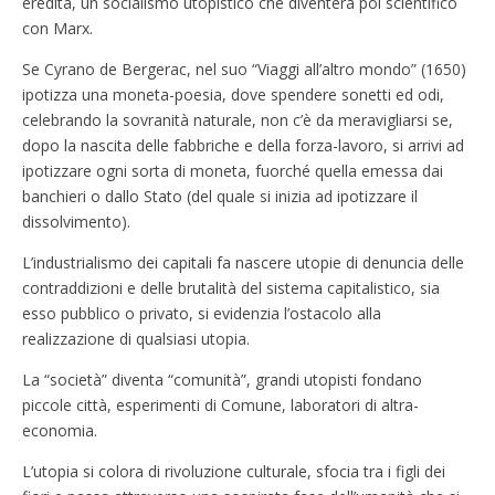
eredità, un socialismo utopistico che diventerà poi scientifico
con Marx.
Se Cyrano de Bergerac, nel suo “Viaggi all’altro mondo” (1650)
ipotizza una moneta-poesia, dove spendere sonetti ed odi,
celebrando la sovranità naturale, non c’è da meravigliarsi se,
dopo la nascita delle fabbriche e della forza-lavoro, si arrivi ad
ipotizzare ogni sorta di moneta, fuorché quella emessa dai
banchieri o dallo Stato (del quale si inizia ad ipotizzare il
dissolvimento).
L’industrialismo dei capitali fa nascere utopie di denuncia delle
contraddizioni e delle brutalità del sistema capitalistico, sia
esso pubblico o privato, si evidenzia l’ostacolo alla
realizzazione di qualsiasi utopia.
La “società” diventa “comunità”, grandi utopisti fondano
piccole città, esperimenti di Comune, laboratori di altra-
economia.
L’utopia si colora di rivoluzione culturale, sfocia tra i figli dei