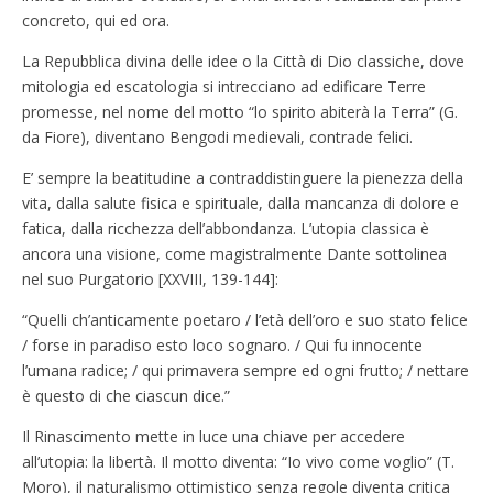
concreto, qui ed ora.
La Repubblica divina delle idee o la Città di Dio classiche, dove
mitologia ed escatologia si intrecciano ad edificare Terre
promesse, nel nome del motto “lo spirito abiterà la Terra” (G.
da Fiore), diventano Bengodi medievali, contrade felici.
E’ sempre la beatitudine a contraddistinguere la pienezza della
vita, dalla salute fisica e spirituale, dalla mancanza di dolore e
fatica, dalla ricchezza dell’abbondanza. L’utopia classica è
ancora una visione, come magistralmente Dante sottolinea
nel suo Purgatorio [XXVIII, 139-144]:
“Quelli ch’anticamente poetaro / l’età dell’oro e suo stato felice
/ forse in paradiso esto loco sognaro. / Qui fu innocente
l’umana radice; / qui primavera sempre ed ogni frutto; / nettare
è questo di che ciascun dice.”
Il Rinascimento mette in luce una chiave per accedere
all’utopia: la libertà. Il motto diventa: “Io vivo come voglio” (T.
Moro), il naturalismo ottimistico senza regole diventa critica