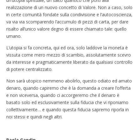
un’utopia spirituale, un salto quantico che porti alla
realizzazione di un nuovo concetto di Valore. Non a caso, solo
in certe comunità fondate sulla condivisione e l’autocoscienza,
va via via scomparendo l’accumulo di pezzi di carta, per dare
risalto all’unico valore degno di essere chiamato tale: quello
umano.
L’utopia si fa concreta, qui ed ora, solo laddove la moneta è
vissuta come mero mezzo di scambio, assolutamente scevro
da interesse e pragmaticamente liberato da qualsiasi controllo
di potere centralizzato.
Non sarà utopico nemmeno abolirlo, questo odiato ed amato
denaro, quando capiremo che è la domanda a creare l’offerta
e non viceversa, quando ci accorgeremo che il denaro è
basato solo ed esclusivamente sulla fiducia che vi riponiamo
collettivamente… e quando questa fiducia sapremo riporla in
noi stessi e quindi negli altri.
Paola Gandin