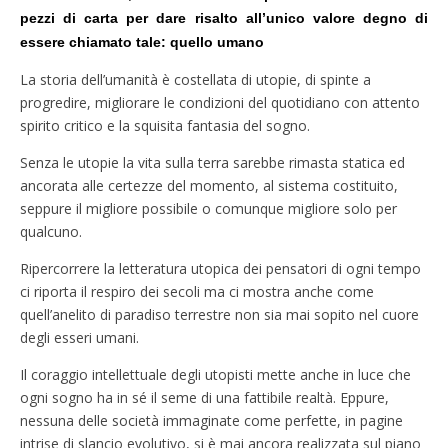
pezzi di carta per dare risalto all’unico valore degno di
essere chiamato tale: quello umano
La storia dell’umanità è costellata di utopie, di spinte a
progredire, migliorare le condizioni del quotidiano con attento
spirito critico e la squisita fantasia del sogno.
Senza le utopie la vita sulla terra sarebbe rimasta statica ed
ancorata alle certezze del momento, al sistema costituito,
seppure il migliore possibile o comunque migliore solo per
qualcuno.
Ripercorrere la letteratura utopica dei pensatori di ogni tempo
ci riporta il respiro dei secoli ma ci mostra anche come
quell’anelito di paradiso terrestre non sia mai sopito nel cuore
degli esseri umani.
Il coraggio intellettuale degli utopisti mette anche in luce che
ogni sogno ha in sé il seme di una fattibile realtà. Eppure,
nessuna delle società immaginate come perfette, in pagine
intrise di slancio evolutivo, si è mai ancora realizzata sul piano