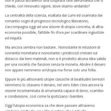
fiori e passa attraverso una sospirata fase dell’umanità che si
chiede, con rinnovato vigore, dove-stiamo-andando?
La centralità della scienza, esaltata dai Lumi ed osannata dai
romantici sogni di progresso tecnologico liberatorio,
s’accompagna oggi ad una visione di utopia concreta, di altra-
economia possibile, fattibile fin d’ora per scardinare ingiustizie
ed iniquità.
Ma ancora sembra non bastare.. Nonostante le intuizioni di
sovranità monetaria e nonostante i predicozzi cristiani sul
distacco dai beni materiali, non si è prodotto alcuna idea valida
per una società che funzioni senza la moneta. Abolire il denaro
non appare nemmeno un’utopia ma forse solo una follia.
Eppure le più altisonanti utopie classiche di beatitudini terrestri
nemmeno lo citavano il denaro, nel vero Eden c’era ancora la
visione incontaminata di un’umanità capace di dono, scambio
e condivisione, così come la ipotizzano i bambini.
Oggi l’utopia economica sa che deve passare attraverso