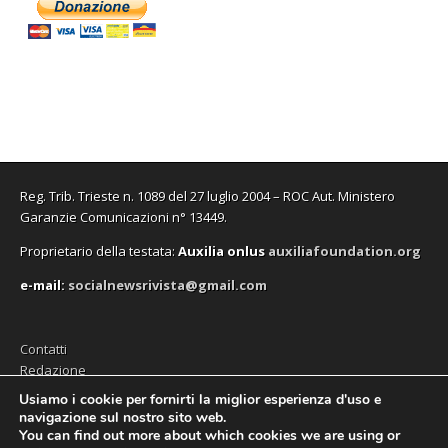
u
u
a
n
u
p
r
o
o
n
a
o
r
a
v
v
u
n
v
e
)
a
a
o
u
a
i
f
f
v
o
f
n
i
i
a
v
i
u
n
n
f
a
n
n
e
e
i
f
e
a
s
s
n
i
s
n
t
t
e
n
t
u
r
r
s
e
r
o
a
a
t
s
a
v
)
)
r
t
)
a
a
r
f
)
a
i
Reg. Trib. Trieste n. 1089 del 27 luglio 2004 – ROC Aut. Ministero
)
n
e
Garanzie Comunicazioni n° 13449.
s
t
Proprietario della testata:
A
uxilia onlus
auxiliafoundation.org
r
a
)
e-mail:
socialnewsrivista@gmail.com
Contatti
Redazione
Editore (Auxilia ODV)
Usiamo i cookie per fornirti la miglior esperienza d'uso e
navigazione sul nostro sito web.
Privacy
You can find out more about which cookies we are using or