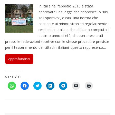
In Italia nel febbraio 2016 è stata
approvata una legge che riconosce lo “ius
soli sportivo”, ossia una norma che
consente ai minori stranieri regolarmente
residenti in Italia e che abbiano compiuto il
decimo anno di età, di essere tesserati
presso le federazioni sportive con le stesse procedure previste
per il tesseramento dei cittadini italiani: questo rappresenta…
Approfondisci
Condividi:
F
F
F
F
F
F
F
a
a
a
a
a
a
a
i
i
i
i
i
i
i
c
c
c
c
c
c
c
l
l
l
l
l
l
l
i
i
i
i
i
i
i
c
c
c
c
c
c
c
p
p
q
q
p
p
q
e
e
u
u
e
e
u