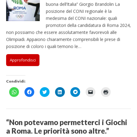
buona dell’Italia” Giorgio Brandolin La
posizione del CONI regionale è la
medesima del CONI nazionale: quali
promotori della candidatura di Roma 2024,
non possiamo che essere assolutamente favorevoli alle
Olimpiadi. Appaiono chiaramente comprensibili le prese di
posizione di coloro i quali temono le…
Approfondisci
Condividi:
F
F
F
F
F
F
F
a
a
a
a
a
a
a
i
i
i
i
i
i
i
c
c
c
c
c
c
c
l
l
l
l
l
l
l
i
i
i
i
i
i
i
c
c
c
c
c
c
c
p
p
q
q
p
p
q
“Non potevamo permetterci i Giochi
e
e
u
u
e
e
u
r
r
i
i
r
r
i
a Roma. Le priorità sono altre.”
c
c
p
p
c
i
p
o
o
e
e
o
n
e