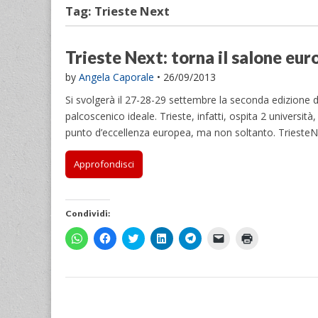
Tag:
Trieste Next
Trieste Next: torna il salone eur
by
Angela Caporale
•
26/09/2013
Si svolgerà il 27-28-29 settembre la seconda edizione di 
palcoscenico ideale. Trieste, infatti, ospita 2 università,
punto d’eccellenza europea, ma non soltanto. Trieste
Approfondisci
Condividi:
F
F
F
F
F
F
F
a
a
a
a
a
a
a
i
i
i
i
i
i
i
c
c
c
c
c
c
c
l
l
l
l
l
l
l
i
i
i
i
i
i
i
c
c
c
c
c
c
c
p
p
q
q
p
p
q
e
e
u
u
e
e
u