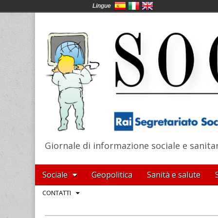
Lingue
Giornale di informazione sociale e sanita
SocialNews
Main
Skip
Sociale
Geopolitica
Sanità e salute
menu
to
Sub
CONTATTI
content
menu