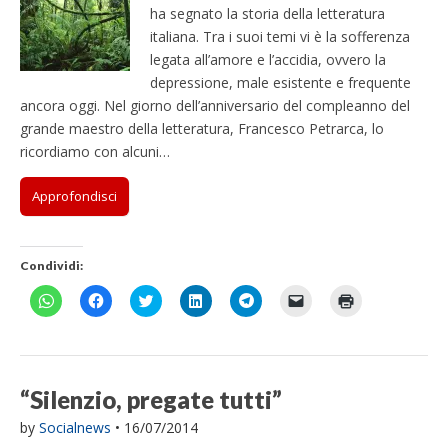
ha segnato la storia della letteratura
italiana. Tra i suoi temi vi è la sofferenza
legata all’amore e l’accidia, ovvero la
depressione, male esistente e frequente
ancora oggi. Nel giorno dell’anniversario del compleanno del
grande maestro della letteratura, Francesco Petrarca, lo
ricordiamo con alcuni…
Approfondisci
Condividi:
F
F
F
F
F
F
F
a
a
a
a
a
a
a
i
i
i
i
i
i
i
c
c
c
c
c
c
c
l
l
l
l
l
l
l
i
i
i
i
i
i
i
c
c
c
c
c
c
c
p
p
q
q
p
p
q
“Silenzio, pregate tutti”
e
e
u
u
e
e
u
r
r
i
i
r
r
i
by
Socialnews
•
16/07/2014
c
c
p
p
c
i
p
o
o
e
e
o
n
e