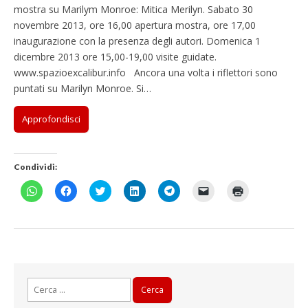
mostra su Marilym Monroe: Mitica Merilyn. Sabato 30
novembre 2013, ore 16,00 apertura mostra, ore 17,00
inaugurazione con la presenza degli autori. Domenica 1
dicembre 2013 ore 15,00-19,00 visite guidate.
www.spazioexcalibur.info Ancora una volta i riflettori sono
puntati su Marilyn Monroe. Si…
Approfondisci
Condividi:
F
F
F
F
F
F
F
a
a
a
a
a
a
a
i
i
i
i
i
i
i
c
c
c
c
c
c
c
l
l
l
l
l
l
l
i
i
i
i
i
i
i
c
c
c
c
c
c
c
p
p
q
q
p
p
q
e
e
u
u
e
e
u
r
r
i
i
r
r
i
c
c
p
p
c
i
p
Ricerca
o
o
e
e
o
n
e
n
n
r
r
n
v
r
per:
d
d
c
c
d
i
s