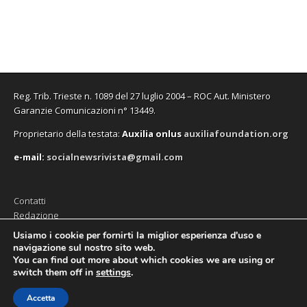
f
f
v
o
f
n
i
i
a
v
i
u
n
n
f
a
n
n
e
e
i
f
e
a
s
s
n
i
s
n
t
t
e
n
t
u
r
r
s
e
r
o
a
a
t
s
a
v
)
)
r
t
)
a
a
r
f
)
a
i
Reg. Trib. Trieste n. 1089 del 27 luglio 2004 – ROC Aut. Ministero
)
n
e
Garanzie Comunicazioni n° 13449.
s
t
Proprietario della testata:
A
uxilia onlus
auxiliafoundation.org
r
a
)
e-mail:
socialnewsrivista@gmail.com
Contatti
Redazione
Editore (Auxilia ODV)
Usiamo i cookie per fornirti la miglior esperienza d'uso e
navigazione sul nostro sito web.
Privacy
You can find out more about which cookies we are using or
switch them off in
settings
.
Accetta
Copyright © 2026
SocialNews
. All Rights Reserved.