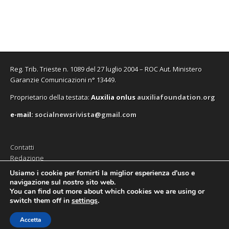
i
i
a
v
i
u
n
n
f
a
n
n
e
e
i
f
e
a
s
s
n
i
s
n
t
t
e
n
t
u
r
r
s
e
r
o
a
a
t
s
a
v
)
)
r
t
)
a
a
r
f
)
a
i
Reg. Trib. Trieste n. 1089 del 27 luglio 2004 – ROC Aut. Ministero
)
n
e
Garanzie Comunicazioni n° 13449.
s
t
Proprietario della testata:
A
uxilia onlus
auxiliafoundation.org
r
a
)
e-mail:
socialnewsrivista@gmail.com
Contatti
Redazione
Editore (Auxilia ODV)
Usiamo i cookie per fornirti la miglior esperienza d'uso e
navigazione sul nostro sito web.
Privacy
You can find out more about which cookies we are using or
switch them off in
settings
.
Accetta
Copyright © 2026
SocialNews
. All Rights Reserved.