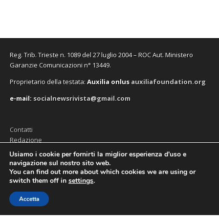
n
n
f
a
n
n
e
e
i
f
e
a
s
s
n
i
s
n
t
t
e
n
t
u
r
r
s
e
r
o
a
a
t
s
a
v
)
)
r
t
)
a
a
r
f
)
a
i
Reg. Trib. Trieste n. 1089 del 27 luglio 2004 – ROC Aut. Ministero
)
n
e
Garanzie Comunicazioni n° 13449.
s
t
Proprietario della testata:
A
uxilia onlus
auxiliafoundation.org
r
a
)
e-mail:
socialnewsrivista@gmail.com
Contatti
Redazione
Editore (Auxilia ODV)
Usiamo i cookie per fornirti la miglior esperienza d'uso e
navigazione sul nostro sito web.
Privacy
You can find out more about which cookies we are using or
switch them off in
settings
.
Accetta
Copyright © 2026
SocialNews
. All Rights Reserved.
The Magazine Premium Theme by
bavotasan.com
.