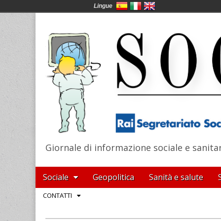
Lingue
Giornale di informazione sociale e sanita
SocialNews
Main
Skip
Sociale
Geopolitica
Sanità e salute
menu
to
Sub
CONTATTI
content
menu