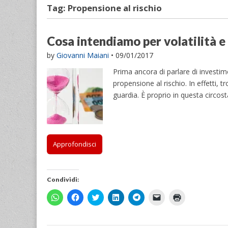
Tag:
Propensione al rischio
Cosa intendiamo per volatilità e
by
Giovanni Maiani
•
09/01/2017
Prima ancora di parlare di investime
propensione al rischio. In effetti,
guardia. È proprio in questa circos
Approfondisci
Condividi:
F
F
F
F
F
F
F
a
a
a
a
a
a
a
i
i
i
i
i
i
i
c
c
c
c
c
c
c
l
l
l
l
l
l
l