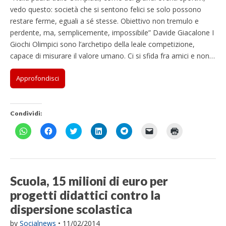
vedo questo: società che si sentono felici se solo possono
restare ferme, eguali a sé stesse. Obiettivo non tremulo e
perdente, ma, semplicemente, impossibile” Davide Giacalone I
Giochi Olimpici sono l’archetipo della leale competizione,
capace di misurare il valore umano. Ci si sfida fra amici e non…
Approfondisci
Condividi:
F
F
F
F
F
F
F
a
a
a
a
a
a
a
i
i
i
i
i
i
i
c
c
c
c
c
c
c
l
l
l
l
l
l
l
i
i
i
i
i
i
i
c
c
c
c
c
c
c
p
p
q
q
p
p
q
Scuola, 15 milioni di euro per
e
e
u
u
e
e
u
r
r
i
i
r
r
i
progetti didattici contro la
c
c
p
p
c
i
p
o
o
e
e
o
n
e
dispersione scolastica
n
n
r
r
n
v
r
d
d
c
c
d
i
s
i
i
o
o
i
a
t
by
Socialnews
•
11/02/2014