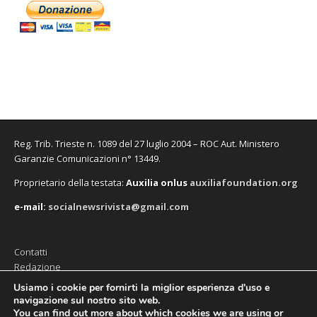
n
n
n
u
n
a
t
u
u
a
n
u
p
r
o
o
n
a
o
r
a
v
v
u
n
v
e
)
a
a
o
u
a
i
f
f
v
o
f
n
i
i
a
v
i
u
n
n
f
a
n
n
e
e
i
f
e
a
s
s
n
i
s
n
t
t
e
n
t
u
r
r
s
e
r
o
a
a
t
s
a
v
)
)
r
t
)
a
a
r
f
)
a
i
Reg. Trib. Trieste n. 1089 del 27 luglio 2004 – ROC Aut. Ministero
)
n
e
Garanzie Comunicazioni n° 13449.
s
t
Proprietario della testata:
A
uxilia onlus
auxiliafoundation.org
r
a
)
e-mail:
socialnewsrivista@gmail.com
Contatti
Redazione
Editore (Auxilia ODV)
Usiamo i cookie per fornirti la miglior esperienza d'uso e
navigazione sul nostro sito web.
Privacy
You can find out more about which cookies we are using or