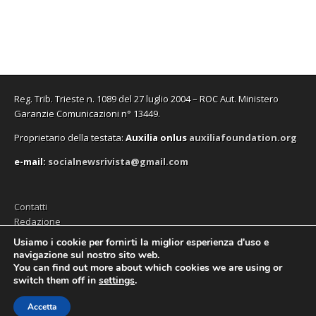
f
f
v
o
f
n
i
i
a
v
i
u
n
n
f
a
n
n
e
e
i
f
e
a
s
s
n
i
s
n
t
t
e
n
t
u
r
r
s
e
r
o
a
a
t
s
a
v
)
)
r
t
)
a
a
r
f
)
a
i
Reg. Trib. Trieste n. 1089 del 27 luglio 2004 – ROC Aut. Ministero
)
n
e
Garanzie Comunicazioni n° 13449.
s
t
Proprietario della testata:
A
uxilia onlus
auxiliafoundation.org
r
a
)
e-mail:
socialnewsrivista@gmail.com
Contatti
Redazione
Editore (Auxilia ODV)
Usiamo i cookie per fornirti la miglior esperienza d'uso e
navigazione sul nostro sito web.
Privacy
You can find out more about which cookies we are using or
switch them off in
settings
.
Accetta
Copyright © 2026
SocialNews
. All Rights Reserved.